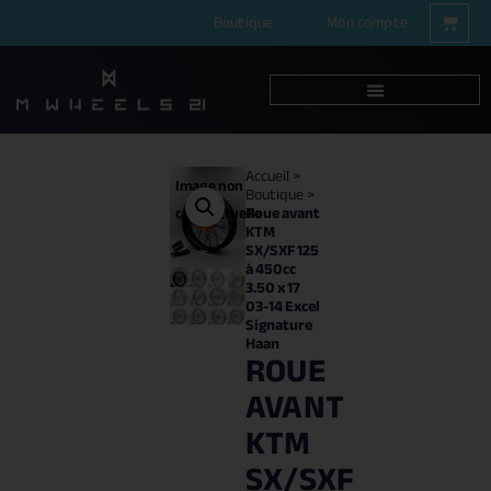
Boutique
Mon compte
Accueil
>
Image non
Boutique
>
Roue avant
contractuelle
KTM
SX/SXF 125
à 450cc
3.50 x 17
03-14 Excel
Signature
Haan
ROUE
AVANT
KTM
SX/SXF