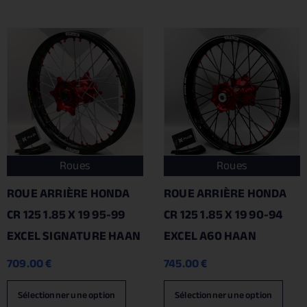
Roues
Roues
ROUE ARRIÈRE HONDA
ROUE ARRIÈRE HONDA
CR 125 1.85 X 19 95-99
CR 125 1.85 X 19 90-94
EXCEL SIGNATURE HAAN
EXCEL A60 HAAN
709.00
€
745.00
€
Sélectionner une option
Sélectionner une option