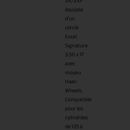
SX/SXF
équipée
d’un
cercle
Excel
Signature
3.50 x 17
avec
moyeu
Haan
Wheels.
Compatible
pour les
cylindrées
de 125 à