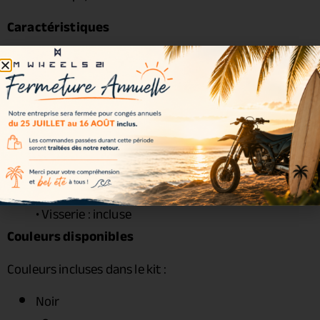
Caractéristiques
Cercle :
Excel Signature 3.50 x 17
• Moyeu :
Haan Wheels
• Rayons : acier zingué
• Écrous : acier renforcé
• Roulements : inclus
• Joints spy : inclus
• Entretoises : incluses
• Visserie : incluse
Couleurs disponibles
Couleurs incluses dans le kit :
Noir