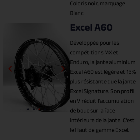
Coloris noir, marquage
Blanc
Excel A60
Développée pour les
compétitions MX et
Enduro, la jante aluminium
Excel A60 est légère et 15%
plus résistante que la jante
Excel Signature. Son profil
en V réduit l’accumulation
de boue sur la face
intérieure de la jante. C’est
le Haut de gamme Excel.