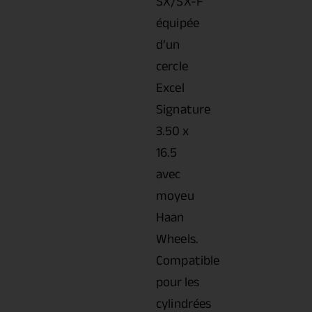
SX/SX-F
équipée
d’un
cercle
Excel
Signature
3.50 x
16.5
avec
moyeu
Haan
Wheels.
Compatible
pour les
cylindrées