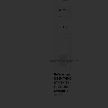
Moyeu
*
Ajouter au panier
Référence :
KITSMAVEX2
KTM SX/SX-
F 125+ 353
Catégorie :
Roues