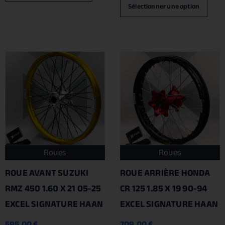
Sélectionner une option
Roues
Roues
ROUE AVANT SUZUKI
ROUE ARRIÈRE HONDA
RMZ 450 1.60 X 21 05-25
CR 125 1.85 X 19 90-94
EXCEL SIGNATURE HAAN
EXCEL SIGNATURE HAAN
595.00
€
709.00
€