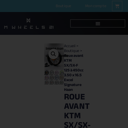
Boutique
Mon compte
Accueil
>
Image non
Boutique
>
Roue avant
contractuelle
KTM
SX/SX-F
125 à 450cc
3.50 x 16.5
Excel
Signature
Haan
ROUE
AVANT
KTM
SX/SX-