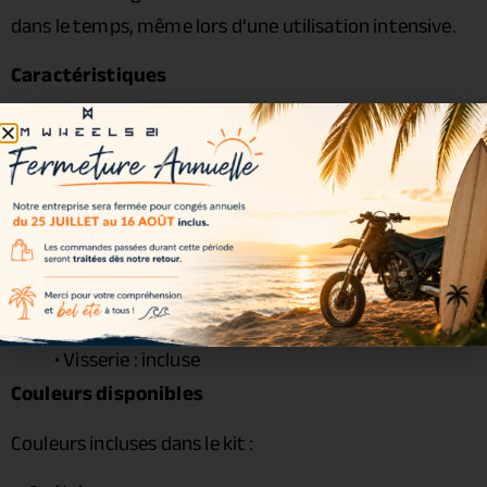
dans le temps, même lors d’une utilisation intensive.
Caractéristiques
Cercle :
Excel Signature 3.50 x 16.5
• Moyeu :
Haan Wheels
• Rayons : acier zingué
• Écrous : acier renforcé
• Roulements : inclus
• Joints spy : inclus
• Entretoises : incluses
• Visserie : incluse
Couleurs disponibles
Couleurs incluses dans le kit :