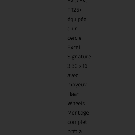
EXC/EXC-
F 125+
équipée
d’un
cercle
Excel
Signature
3.50 x 16
avec
moyeux
Haan
Wheels.
Montage
complet
prêt à