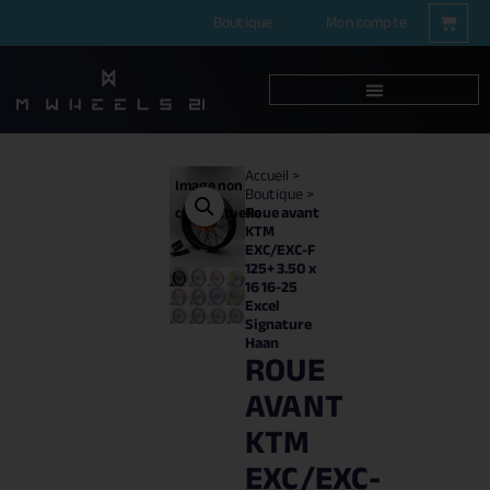
Boutique
Mon compte
Accueil
>
Image non
Boutique
>
Roue avant
contractuelle
KTM
EXC/EXC-F
125+ 3.50 x
16 16-25
Excel
Signature
Haan
ROUE
AVANT
KTM
EXC/EXC-