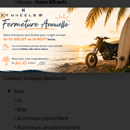
• Moyeu :
Haan Wheels
• Rayons : acier zingué
• Écrous : acier renforcé
• Roulements : inclus
• Joints spy : inclus
• Entretoises : incluses
• Visserie : incluse
Couleurs disponibles
Couleurs incluses dans le kit :
Noir
• Or
• Bleu
• Aluminium poli brillant
• Aluminium anodisé incolore