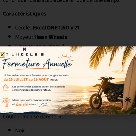
Caractéristiques
Cercle :
Excel ONE 1.60 x 21
Moyeu :
Haan Wheels
Rayons : acier zingué
Écrous : acier renforcé
Roulements : inclus
Joints spy : inclus
Entretoises : incluses
Visserie : incluse
Couleurs disponibles
Couleur incluse dans le kit :
Noir