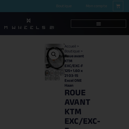
Boutique
Mon compte
Accueil
>
Image non
Boutique
>
Roue avant
contractuelle
KTM
EXC/EXC-F
125+ 1.60 x
21 03-15
Excel ONE
Haan
ROUE
AVANT
KTM
EXC/EXC-