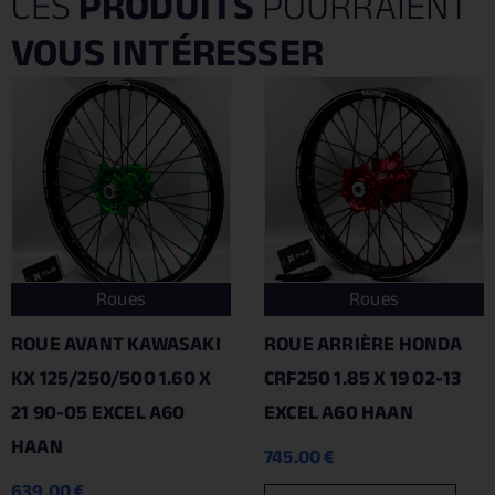
CES
PRODUITS
POURRAIENT
VOUS INTÉRESSER
Roues
Roues
ROUE AVANT KAWASAKI
ROUE ARRIÈRE HONDA
KX 125/250/500 1.60 X
CRF250 1.85 X 19 02-13
21 90-05 EXCEL A60
EXCEL A60 HAAN
HAAN
745.00
€
639.00
€