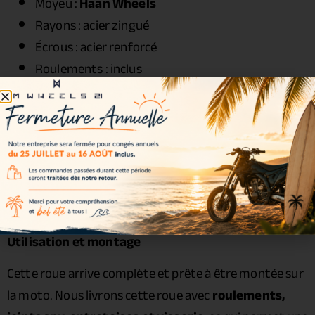
Moyeu :
Haan Wheels
Rayons : acier zingué
Écrous : acier renforcé
Roulements : inclus
Joints spy : inclus
Entretoises : incluses
Visserie : incluse
Couleurs disponibles
Couleur incluse dans le kit :
Noir
Utilisation et montage
Cette roue arrive complète et prête à être montée sur
la moto. Nous livrons cette roue avec
roulements,