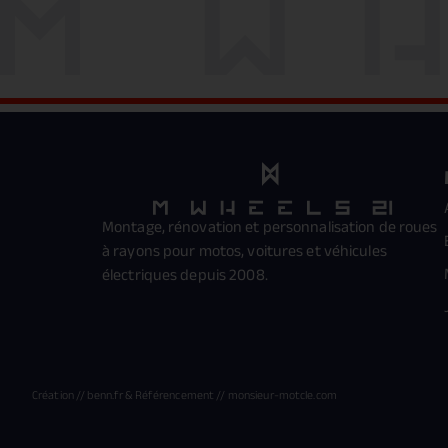
Montage, rénovation et personnalisation de roues
à rayons pour motos, voitures et véhicules
électriques depuis 2008.
Création //
benn.fr
& Référencement //
monsieur-motcle.com