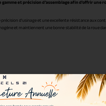
gamme et précision d’assemblage afin d’offrir une 
précision d’usinage et une excellente résistance aux cont
ogène et maintiennent une bonne stabilité de la roue dan