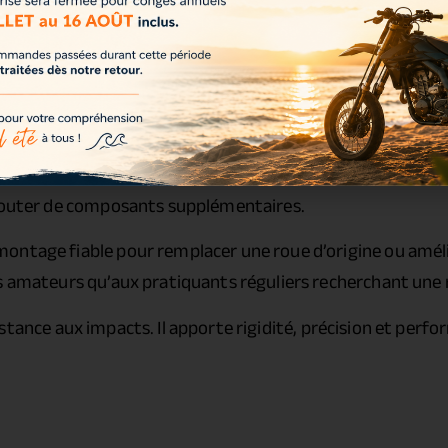
 montée sur la moto
. Nous livrons cette roue avec
roulem
ajouter de composants supplémentaires.
ontage fiable pour remplacer une roue d’origine ou amél
s amateurs qu’aux pratiquants réguliers recherchant une r
tance aux impacts. Il apporte rigidité, précision et perf