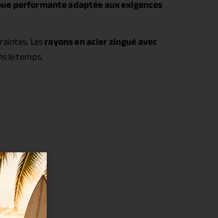
roue performante adaptée aux exigences
raintes. Les
rayons en acier zingué avec
s le temps.