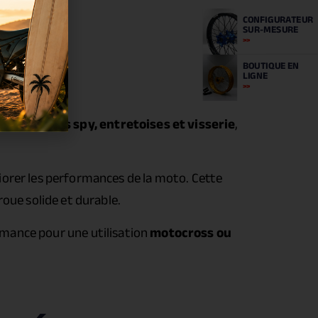
CONFIGURATEUR
SUR-MESURE
BOUTIQUE
EN
LIGNE
ents, joints spy, entretoises et visserie
,
iorer les performances de la moto. Cette
oue solide et durable.
ormance pour une utilisation
motocross ou