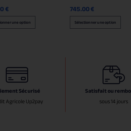
00
€
745.00
€
ionner une option
Sélectionner une option
iement Sécurisé
Satisfait ou remb
dit Agricole Up2pay
sous 14 jours