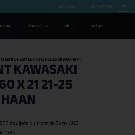
Boutique
Mon compte
isseurs
Rénovation
Galerie
Contact
saki KX-F 250 1.60 x 21 21-25 Excel A60 Haan
NT KAWASAKI
60 X 21 21-25
 HAAN
 250
équipée d’un cercle Excel A60
Wheels.