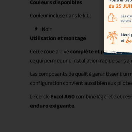
Couleurs disponibles
Couleur incluse dans le kit :
Noir
Utilisation et montage
Cette roue arrive
complète et prête à être
ce qui permet une installation rapide sans 
Les composants de qualité garantissent un m
configuration convient aussi bien aux pilote
Le cercle
Excel A60
combine légèreté et résis
enduro exigeante
.