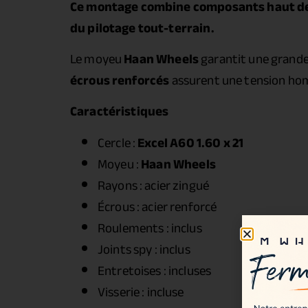
Ce montage combine composants haut de 
du pilotage tout-terrain.
Le moyeu
Haan Wheels
garantit une grande 
écrous renforcés
assurent une tension hom
Caractéristiques
Cercle :
Excel A60 1.60 x 21
Moyeu :
Haan Wheels
Rayons : acier zingué
Écrous : acier renforcé
Roulements : inclus
Joints spy : inclus
Entretoises : incluses
Visserie : incluse