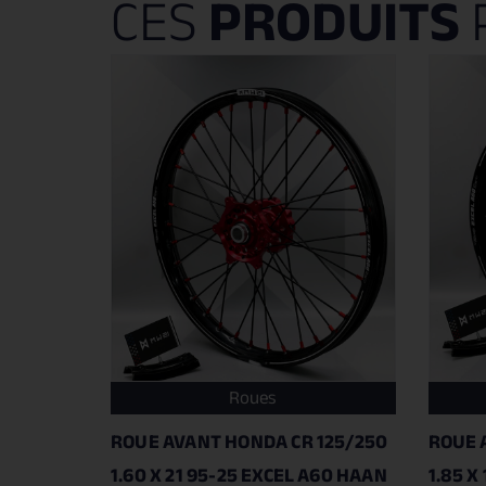
CES
PRODUITS
Roues
ROUE AVANT HONDA CR 125/250
ROUE 
1.60 X 21 95-25 EXCEL A60 HAAN
1.85 X