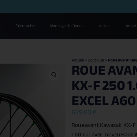
l
Entreprise
Montage de Roues
Jantes
Amort
Accueil
>
Boutique
>
Roue avant Kawa
ROUE AVA
KX-F 250 1.
EXCEL A60
639.00
€
Roue avant Kawasaki KX-F
1.60 x 21 avec moyeu Haan 