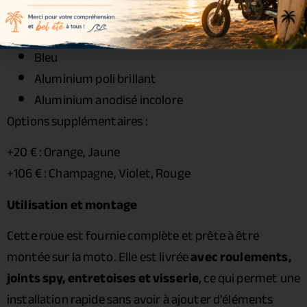
Noir
Or
Bleu
Aluminium poli brillant
Aluminium anodisé incolore
Options supplémentaires :
+20 € : Orange, Jaune
+106 € : Champagne, Violet, Rouge
Utilisation et montage
Cette roue est fournie complète et prête à être
montée sur la moto. Elle est livrée
avec roulements,
joints spy, entretoises et visserie
, ce qui permet une
installation rapide sans avoir à ajouter d’éléments