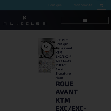
Boutique
Mon compte
Accueil
>
Image non
Boutique
>
Roue avant
contractuelle
KTM
EXC/EXC-F
125+ 1.60 x
21 03-15
Excel
Signature
Haan
ROUE
AVANT
KTM
EXC/EXC-