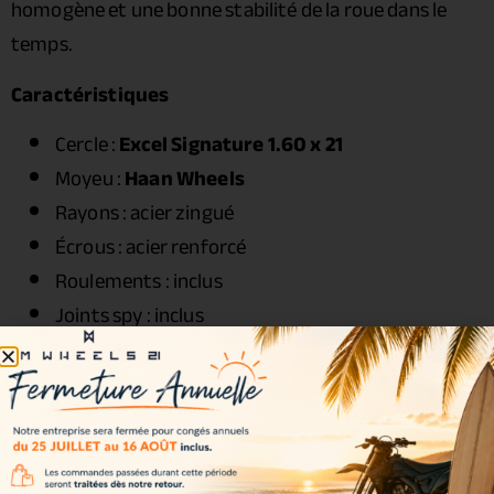
homogène et une bonne stabilité de la roue dans le
temps.
Caractéristiques
Cercle :
Excel Signature 1.60 x 21
Moyeu :
Haan Wheels
Rayons : acier zingué
Écrous : acier renforcé
Roulements : inclus
Joints spy : inclus
Entretoises : incluses
Visserie : incluse
Couleurs disponibles
Couleurs incluses dans le kit :