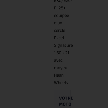
EXC/EXC-
F 125+
équipée
d’un
cercle
Excel
Signature
1.60 x 21
avec
moyeu
Haan
Wheels.