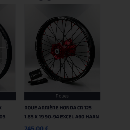
Roues
X
ROUE ARRIÈRE HONDA CR 125
-05
1.85 X 19 90-94 EXCEL A60 HAAN
745.00
€