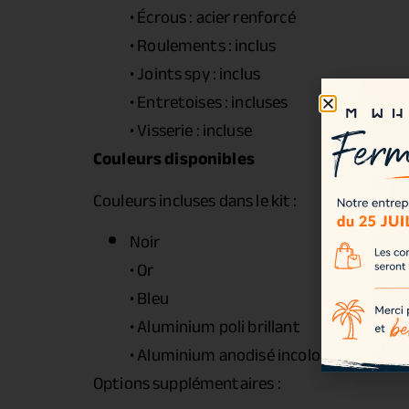
• Écrous : acier renforcé
• Roulements : inclus
• Joints spy : inclus
• Entretoises : incluses
• Visserie : incluse
Couleurs disponibles
Couleurs incluses dans le kit :
Noir
• Or
• Bleu
• Aluminium poli brillant
• Aluminium anodisé incolore
Options supplémentaires :