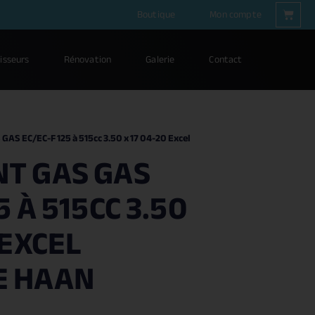
Boutique
Mon compte
isseurs
Rénovation
Galerie
Contact
GAS EC/EC-F 125 à 515cc 3.50 x 17 04-20 Excel
T GAS GAS
5 À 515CC 3.50
 EXCEL
E HAAN