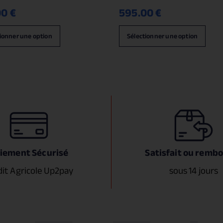
00
€
595.00
€
ionner une option
Sélectionner une option
iement Sécurisé
Satisfait ou remb
dit Agricole Up2pay
sous 14 jours