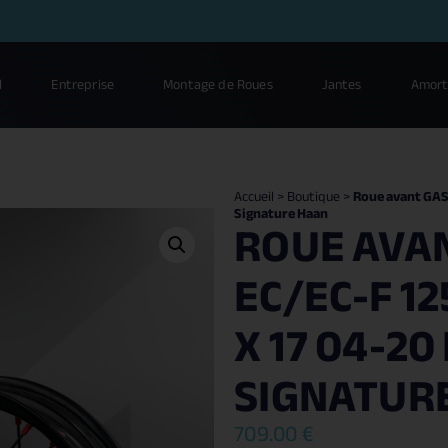
l
Entreprise
Montage de Roues
Jantes
Amort
Accueil
>
Boutique
>
Roue avant GAS 
Signature Haan
ROUE AVAN
EC/EC-F 12
X 17 04-20
SIGNATUR
709.00
€