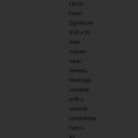
cercle
Excel
Signature
3.50 x 16
avec
moyeu
Haan
Wheels.
Montage
complet
prêt à
monter,
compatible
Fantic
XE