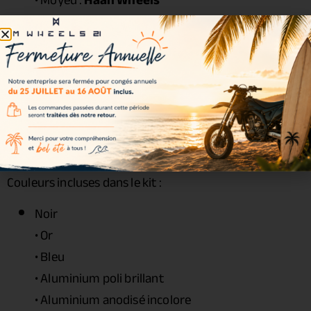
• Moyeu :
Haan Wheels
• Rayons : acier zingué
• Écrous : acier renforcé
• Roulements : inclus
• Joints spy : inclus
• Entretoises : incluses
• Visserie : incluse
Couleurs disponibles
Couleurs incluses dans le kit :
Noir
• Or
• Bleu
• Aluminium poli brillant
• Aluminium anodisé incolore