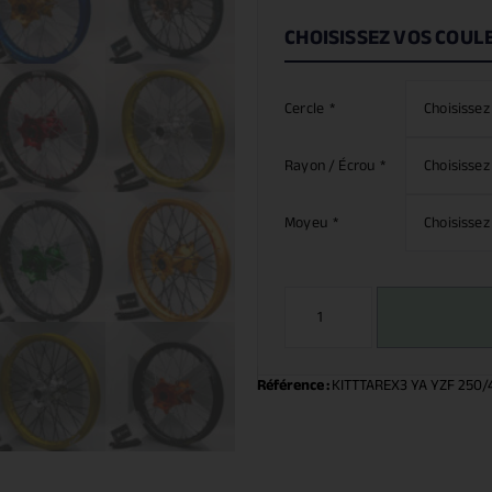
CHOISISSEZ VOS COUL
Cercle
*
Rayon / Écrou
*
Moyeu
*
Référence :
KITTTAREX3 YA YZF 250/