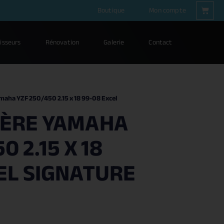
Boutique
Mon compte
isseurs
Rénovation
Galerie
Contact
maha YZF 250/450 2.15 x 18 99-08 Excel
IÈRE YAMAHA
0 2.15 X 18
EL SIGNATURE