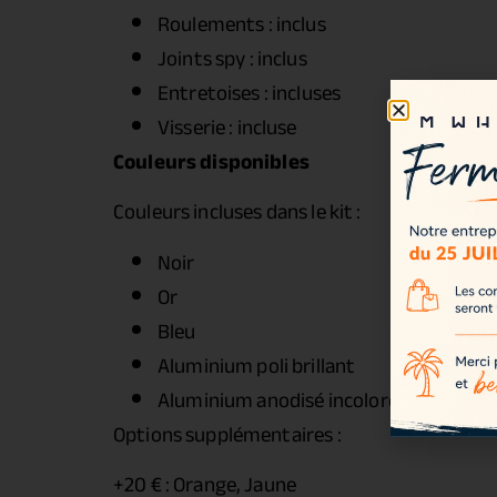
Roulements : inclus
Joints spy : inclus
Entretoises : incluses
Visserie : incluse
Couleurs disponibles
Couleurs incluses dans le kit :
Noir
Or
Bleu
Aluminium poli brillant
Aluminium anodisé incolore
Options supplémentaires :
+20 € : Orange, Jaune