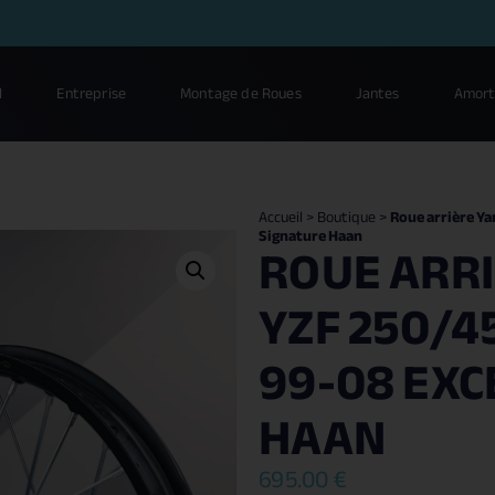
l
Entreprise
Montage de Roues
Jantes
Amort
Accueil
>
Boutique
>
Roue arrière Ya
Signature Haan
ROUE ARR
YZF 250/45
99-08 EXC
HAAN
695.00
€