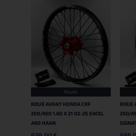
Roues
ROUE AVANT HONDA CRF
ROUE 
250/450 1.60 X 21 02-25 EXCEL
250/45
A60 HAAN
SIGNA
639.00
€
595.