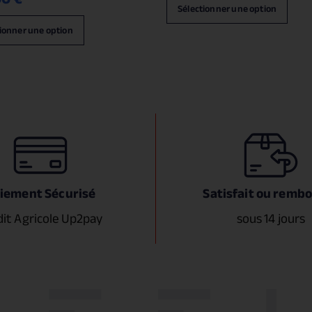
Sélectionner une option
ionner une option
iement Sécurisé
Satisfait ou remb
dit Agricole Up2pay
sous 14 jours