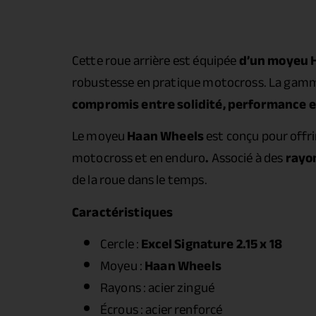
Cette roue arrière est équipée
d’un moyeu 
robustesse en pratique motocross. La gamm
compromis entre solidité, performance et 
Le moyeu
Haan Wheels
est conçu pour offr
motocross et en enduro
.
Associé à des
rayon
de la roue dans le temps.
Caractéristiques
Cercle :
Excel Signature 2.15 x 18
Moyeu :
Haan Wheels
Rayons : acier zingué
Écrous : acier renforcé