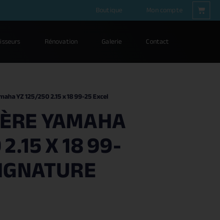
Boutique
Mon compte
isseurs
Rénovation
Galerie
Contact
maha YZ 125/250 2.15 x 18 99-25 Excel
IÈRE YAMAHA
2.15 X 18 99-
SIGNATURE