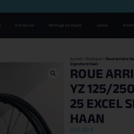
l
Entreprise
Montage de Roues
Jantes
Amort
Accueil
>
Boutique
>
Roue arrière Ya
Signature Haan
ROUE ARR
YZ 125/250 
25 EXCEL 
HAAN
695.00
€