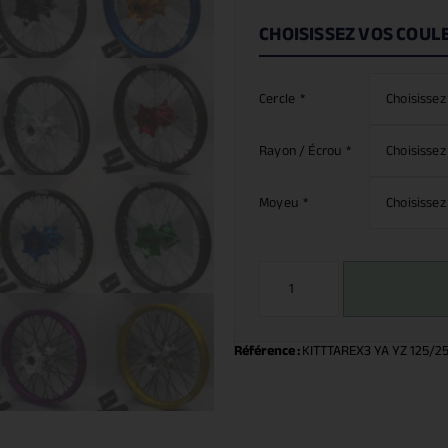
CHOISISSEZ VOS COUL
Cercle
*
Rayon / Écrou
*
Moyeu
*
Référence :
KITTTAREX3 YA YZ 125/2