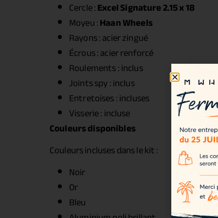
Cercle :
Excel Signature 2.15 x 18
Moyeu :
Haan Wheels
Rayons : acier zingué
Écrous : acier renforcé
Roulements : inclus
Joints spy : inclus
Entretoises : incluses
Visserie : incluse
Couleurs disponibles
Couleurs incluses dans le kit :
Noir
Or
Bleu
Aluminium poli brillant