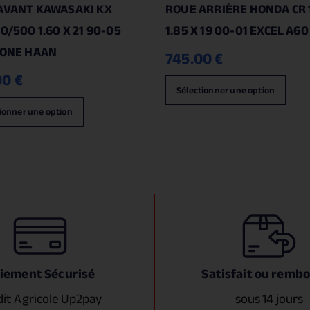
AVANT KAWASAKI KX
ROUE ARRIÈRE HONDA CR 
0/500 1.60 X 21 90-05
1.85 X 19 00-01 EXCEL A6
 ONE HAAN
745.00
€
00
€
Sélectionner une option
ionner une option
iement Sécurisé
Satisfait ou remb
dit Agricole Up2pay
sous 14 jours