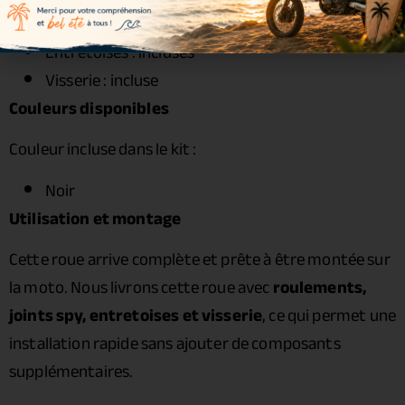
Joints spy : inclus
Entretoises : incluses
Visserie : incluse
Couleurs disponibles
Couleur incluse dans le kit :
Noir
Utilisation et montage
Cette roue arrive complète et prête à être montée sur
la moto. Nous livrons cette roue avec
roulements,
joints spy, entretoises et visserie
, ce qui permet une
installation rapide sans ajouter de composants
supplémentaires.