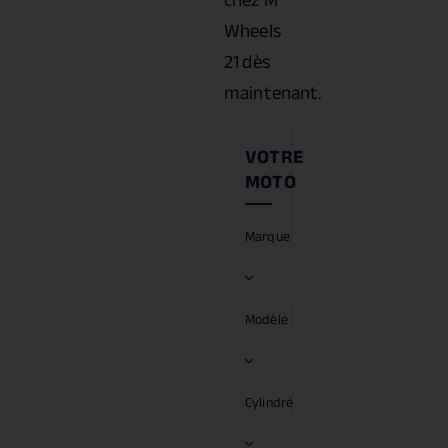
chez M
Wheels
21 dès
maintenant.
Marque
Modèle
Cylindré