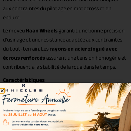
aux contraintes du pilotage en motocross et en
enduro.
Le moyeu
Haan Wheels
garantit une bonne précision
d’usinage et une résistance adaptée aux contraintes
du tout-terrain. Les
rayons en acier zingué avec
écrous renforcés
assurent une tension homogène et
contribuent à la stabilité de la roue dans le temps.
Caractéristiques
Cercle :
Excel ONE 2.15 x 19
Moyeu :
Haan Wheels
Rayons : acier zingué
Écrous : acier renforcé
Roulements : inclus