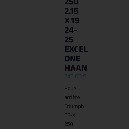
250
2.15
X 19
24-
25
EXCEL
ONE
HAAN
745.00
€
Roue
arrière
Triumph
TF-X
250