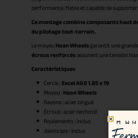
performante, fiable et capable de supporter 
Ce montage combine composants haut de 
du pilotage tout-terrain.
Le moyeu
Haan Wheels
garantit une grande 
écrous renforcés
assurent une tension hom
Caractéristiques
Cercle :
Excel A60 1.85 x 19
Moyeu :
Haan Wheels
Rayons : acier zingué
Écrous : acier renforcé
Roulements : inclus
Joints spy : inclus