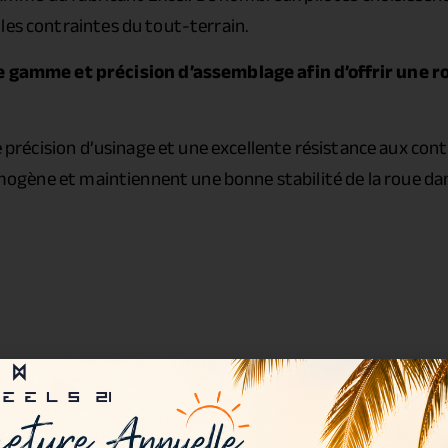
les contraintes du tout-terrain.
gamme et précision d’assemblage afin d’offrir une 
précision d’usinage et une excellente résistance aux cont
ogène et maintiennent une bonne stabilité de la roue dan