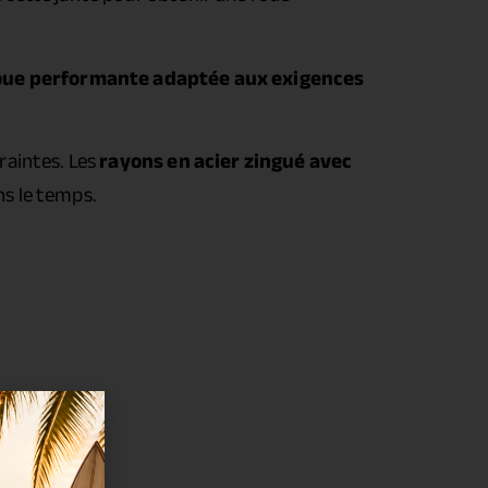
roue performante adaptée aux exigences
raintes. Les
rayons en acier zingué avec
s le temps.