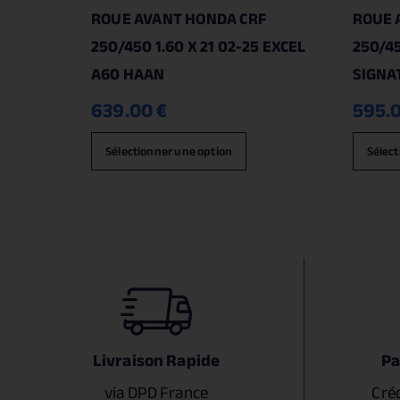
ROUE AVANT HONDA CRF
ROUE 
250/450 1.60 X 21 02-25 EXCEL
250/45
A60 HAAN
SIGNA
639.00
€
595.
Sélectionner une option
Sélect
Livraison Rapide
Pa
via DPD France
Cré