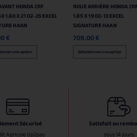
AVANT HONDA CRF
ROUE ARRIÈRE HONDA CRF
0 1.60 X 21 02-25 EXCEL
1.85 X 19 02-13 EXCEL
TURE HAAN
SIGNATURE HAAN
00
€
709.00
€
ionner une option
Sélectionner une option
iement Sécurisé
Satisfait ou remb
dit Agricole Up2pay
sous 14 jours