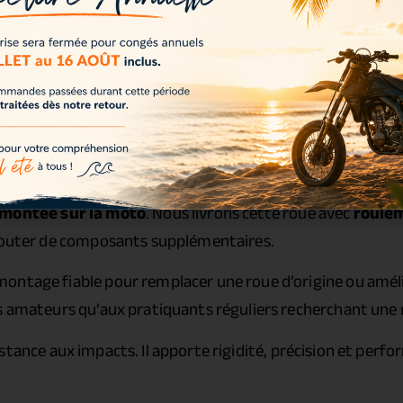
 montée sur la moto
. Nous livrons cette roue avec
roulem
ajouter de composants supplémentaires.
ontage fiable pour remplacer une roue d’origine ou amél
s amateurs qu’aux pratiquants réguliers recherchant une r
tance aux impacts. Il apporte rigidité, précision et perf