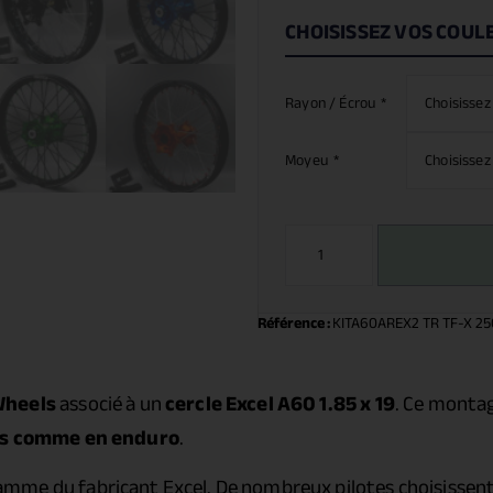
CHOISISSEZ VOS COUL
Rayon / Écrou
*
Moyeu
*
Référence :
KITA60AREX2 TR TF-X 25
Wheels
associé à un
cercle Excel A60 1.85 x 19
. Ce monta
s comme en enduro
.
amme du fabricant Excel. De nombreux pilotes choisissent