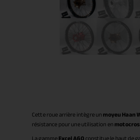
Cette roue arrière intègre un
moyeu Haan 
résistance pour une utilisation en
motocros
La gamme
Excel A60
constitue le haut de g