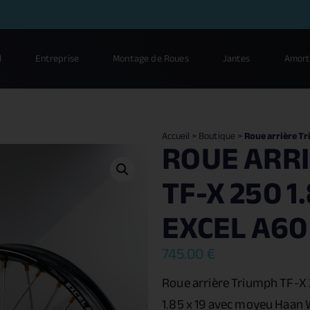
l
Entreprise
Montage de Roues
Jantes
Amort
Accueil
>
Boutique
>
Roue arrière Tr
ROUE ARR
TF-X 250 1.
EXCEL A60
745.00
€
Roue arrière Triumph TF-X
1.85 x 19 avec moyeu Haan 