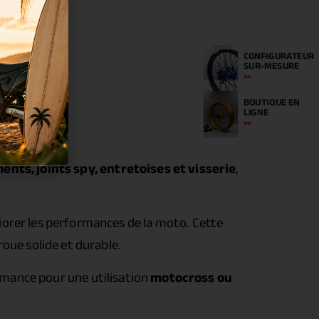
CONFIGURATEUR
SUR-MESURE
BOUTIQUE
EN
LIGNE
ents, joints spy, entretoises et visserie
,
iorer les performances de la moto. Cette
oue solide et durable.
ormance pour une utilisation
motocross ou