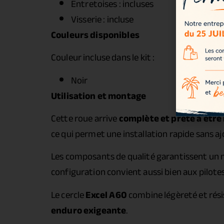
Entretoises : incluses
Visserie : incluse
Couleurs disponibles
Couleur incluse dans le kit :
Noir
Utilisation et montage
Cette roue arrive
complète et prête à être
ce qui permet une installation rapide sans 
Les composants de qualité garantissent un m
configuration convient aussi bien aux pilote
Le cercle
Excel A60
combine légèreté et résis
enduro exigeante
.