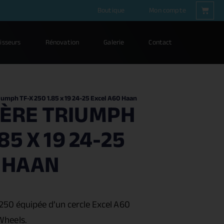
Boutique
Mon compte
isseurs
Rénovation
Galerie
Contact
iumph TF-X 250 1.85 x 19 24-25 Excel A60 Haan
IÈRE TRIUMPH
85 X 19 24-25
 HAAN
 250
équipée d’un cercle Excel A60
Wheels.