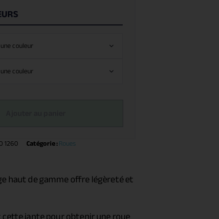
EURS
Ajouter au panier
0 1260
Catégorie :
Roues
ge haut de gamme offre légèreté et
 cette jante pour obtenir une roue