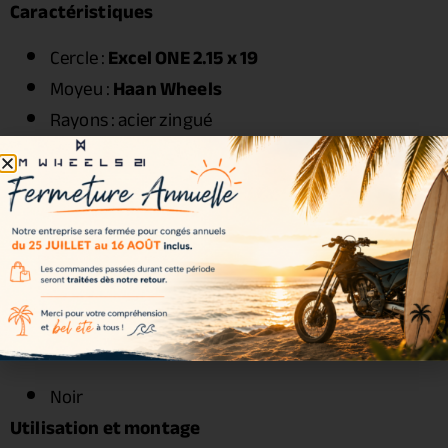
Caractéristiques
Cercle :
Excel ONE 2.15 x 19
Moyeu :
Haan Wheels
Rayons : acier zingué
Écrous : acier renforcé
Roulements : inclus
Joints spy : inclus
Entretoises : incluses
Visserie : incluse
Couleurs disponibles
Couleur incluse dans le kit :
Noir
Utilisation et montage