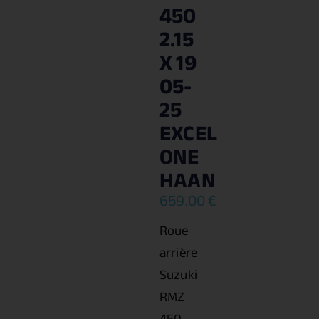
450
2.15
X 19
05-
25
EXCEL
ONE
HAAN
659.00
€
Roue
arrière
Suzuki
RMZ