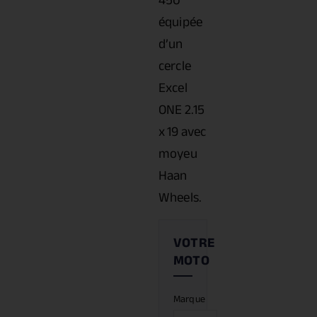
450
équipée
d’un
cercle
Excel
ONE 2.15
x 19 avec
moyeu
Haan
Wheels.
Marque