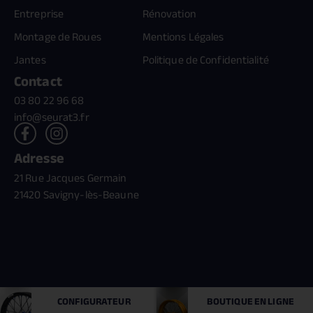
Entreprise
Rénovation
Montage de Roues
Mentions Légales
Jantes
Politique de Confidentialité
Contact
03 80 22 96 68
info@seurat3.fr
Adresse
21 Rue Jacques Germain
21420 Savigny-lès-Beaune
Création //
benn.fr
& Référencement //
monsieur-motcle.com
CONFIGURATEUR
BOUTIQUE
EN LIGNE