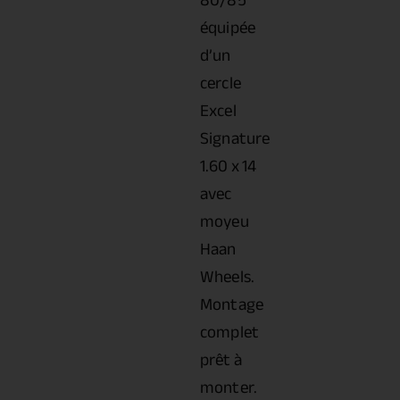
80/85
équipée
d’un
cercle
Excel
Signature
1.60 x 14
avec
moyeu
Haan
Wheels.
Montage
complet
prêt à
monter.