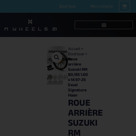
Boutique
Mon compte
Accueil
>
Image non
Boutique
>
Roue
contractuelle
arrière
Suzuki RM
80/85 1.60
x 14 97-25
Excel
Signature
Haan
ROUE
ARRIÈRE
SUZUKI
RM