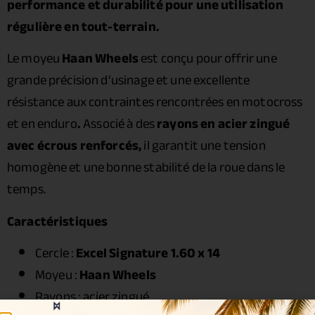
performance et durabilité pour une utilisation
régulière en tout-terrain.
Le moyeu
Haan Wheels
est conçu pour offrir une
grande précision d’usinage et une excellente
résistance aux contraintes rencontrées en motocross
et en enduro
.
Associé à des
rayons en acier zingué
avec écrous renforcés,
il garantit une tension
homogène et une bonne stabilité de la roue dans le
temps.
Caractéristiques
Cercle :
Excel Signature 1.60 x 14
Moyeu :
Haan Wheels
Rayons : acier zingué