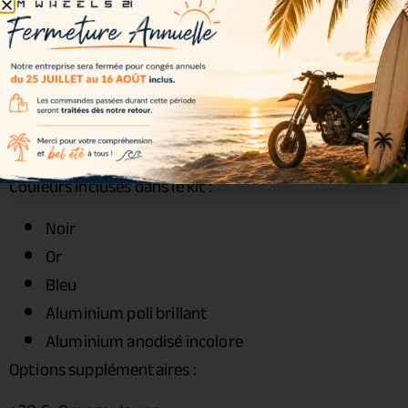
Écrous : acier renforcé
Roulements : inclus
Joints spy : inclus
Entretoises : incluses
Visserie : incluse
Couleurs disponibles
Couleurs incluses dans le kit :
Noir
Or
Bleu
Aluminium poli brillant
Aluminium anodisé incolore
Options supplémentaires :