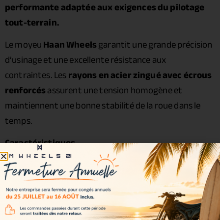
performante adaptée aux exigences du pilotage
tout-terrain.
Le moyeu
Haan Wheels
garantit une grande précision
d’usinage et une excellente résistance aux
contraintes. Les
rayons en acier zingué avec écrous
renforcés
assurent une tension homogène et
maintiennent une bonne stabilité de la roue dans le
temps.
Caractéristiques
Cercle :
Excel A60 2.15 x 19
Moyeu :
Haan Wheels
Rayons : acier zingué
Écrous : acier renforcé