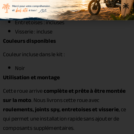
Roulements : inclus
Joints spy : inclus
Entretoises : incluses
Visserie : incluse
Couleurs disponibles
Couleur incluse dans le kit :
Noir
Utilisation et montage
Cette roue arrive
complète et prête à être montée
sur la moto
. Nous livrons cette roue avec
roulements, joints spy, entretoises et visserie
, ce
qui permet une installation rapide sans ajouter de
composants supplémentaires.