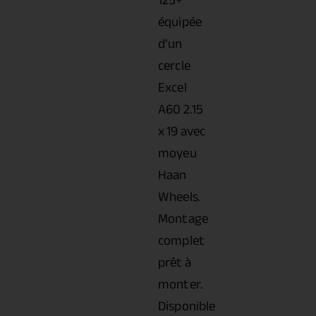
125+
équipée
d’un
cercle
Excel
A60 2.15
x 19 avec
moyeu
Haan
Wheels.
Montage
complet
prêt à
monter.
Disponible