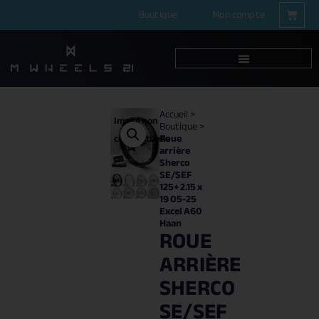
Boutique
Mon compte
Accueil
>
Image non
Boutique
>
Roue
contractuelle
arrière
Sherco
SE/SEF
125+ 2.15 x
19 05-25
Excel A60
Haan
ROUE
ARRIÈRE
SHERCO
SE/SEF