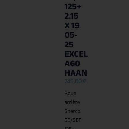
125+
2.15
X 19
05-
25
EXCEL
A60
HAAN
745.00
€
Roue
arrière
Sherco
SE/SEF