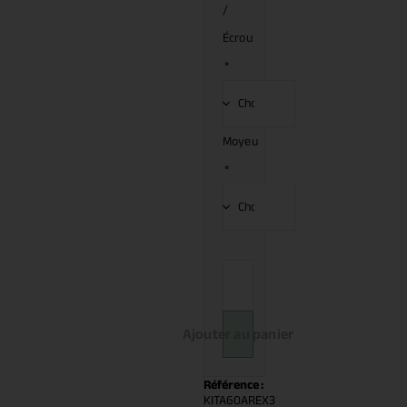
/
Écrou
*
Moyeu
*
Ajouter au panier
Référence :
KITA60AREX3