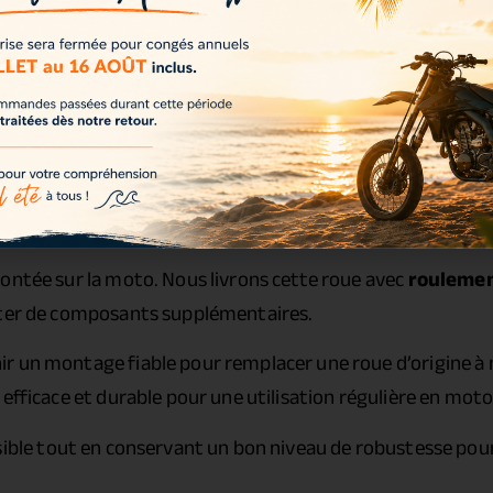
montée sur la moto. Nous livrons cette roue avec
roulement
outer de composants supplémentaires.
r un montage fiable pour remplacer une roue d’origine à
 efficace et durable pour une utilisation régulière en mot
sible tout en conservant un bon niveau de robustesse pour 