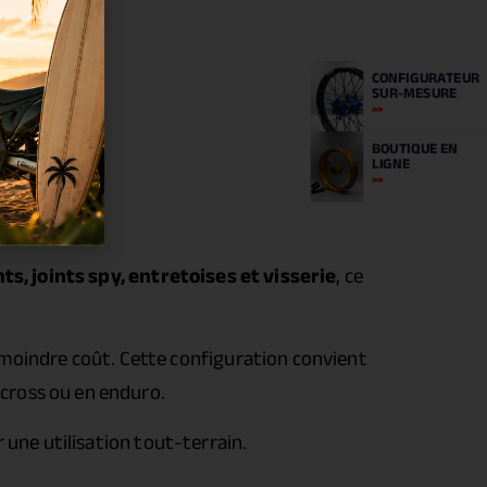
CONFIGURATEUR
SUR-MESURE
BOUTIQUE
EN
LIGNE
s, joints spy, entretoises et visserie
, ce
 moindre coût. Cette configuration convient
ocross ou en enduro.
une utilisation tout-terrain.