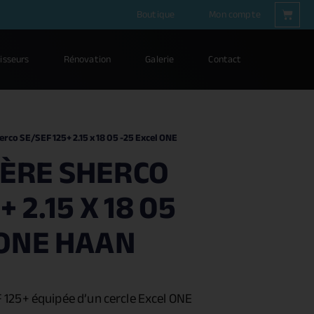
Boutique
Mon compte
isseurs
Rénovation
Galerie
Contact
erco SE/SEF 125+ 2.15 x 18 05 -25 Excel ONE
IÈRE SHERCO
 2.15 X 18 05
 ONE HAAN
F 125+
équipée d’un cercle Excel ONE