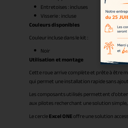
Entretoises : incluses
Visserie : incluse
Couleurs disponibles
Couleur incluse dans le kit :
Noir
Utilisation et montage
Cette roue arrive complète et prête à être 
qui permet une installation rapide sans aj
Les composants utilisés permettent d’obteni
aux pilotes recherchant une solution simple,
Le cercle
Excel ONE
offre une solution acces