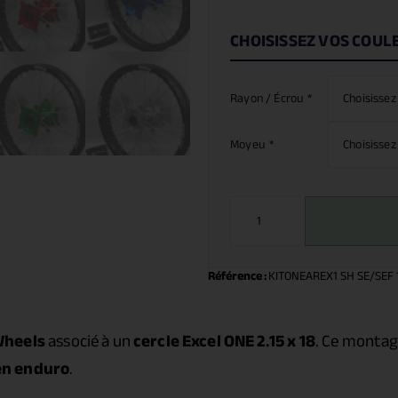
CHOISISSEZ VOS COUL
Rayon / Écrou
*
Moyeu
*
Référence :
KITONEAREX1 SH SE/SEF 
Wheels
associé à un
cercle Excel ONE 2.15 x 18
. Ce montage
n enduro
.