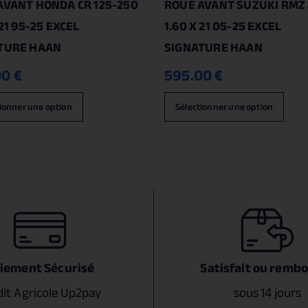
AVANT HONDA CR 125-250
ROUE AVANT SUZUKI RMZ
 21 95-25 EXCEL
1.60 X 21 05-25 EXCEL
TURE HAAN
SIGNATURE HAAN
00
€
595.00
€
ionner une option
Sélectionner une option
iement Sécurisé
Satisfait ou remb
dit Agricole Up2pay
sous 14 jours