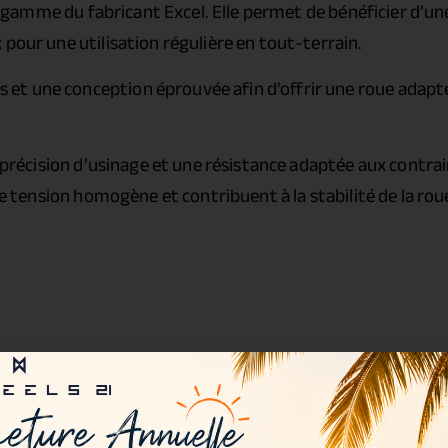
 gamme du fabricant Excel. Elle permet de bénéficier d’un
 pour une utilisation régulière en tout-terrain.
et une conception éprouvée afin d’offrir une roue adapt
récision d’usinage et une résistance adaptée aux contrai
 tension homogène et contribuent à la stabilité de la rou