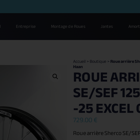
l
Entreprise
Montage de Roues
Jantes
Amort
Accueil
>
Boutique
>
Roue arrière Sh
Haan
ROUE ARR
SE/SEF 125+
-25 EXCEL
729.00
€
Roue arrière Sherco SE/SE