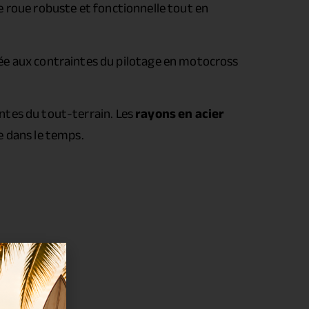
e roue robuste et fonctionnelle tout en
ée aux contraintes du pilotage en motocross
ntes du tout-terrain. Les
rayons en acier
e dans le temps.