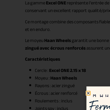
La gamme
Excel ONE
représente l’entrée de
conservant un excellent rapport qualité/prix
Ce montage combine des composants fiables 
et en enduro.
Le moyeu
Haan Wheels
garantit une bonne p
zingué avec écrous renforcés
assurent une
Caractéristiques
Cercle :
Excel ONE 2.15 x 18
Moyeu :
Haan Wheels
Rayons : acier zingué
Écrous : acier renforcé
Roulements : inclus
Joints spy : inclus