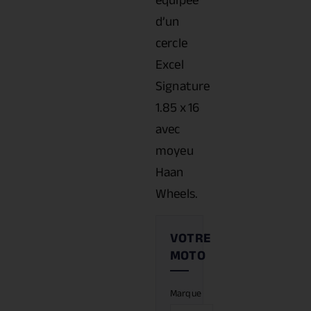
équipée
d’un
cercle
Excel
Signature
1.85 x 16
avec
moyeu
Haan
Wheels.
Marque