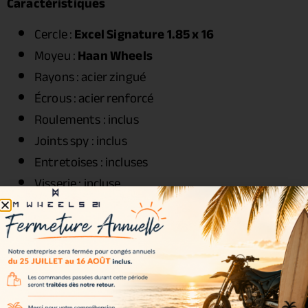
Caractéristiques
Cercle :
Excel Signature 1.85 x 16
Moyeu :
Haan Wheels
Rayons : acier zingué
Écrous : acier renforcé
Roulements : inclus
Joints spy : inclus
Entretoises : incluses
Visserie : incluse
Couleurs disponibles
Couleurs incluses dans le kit :
Noir
Or