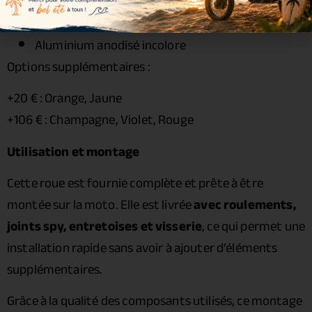
Bleu
Aluminium poli brillant
Aluminium anodisé incolore
Options supplémentaires :
+20 € : Orange, Jaune
+106 € : Champagne, Violet, Rouge
Utilisation et montage
Cette roue est fournie complète et prête à être
montée sur la moto. Elle est livrée
avec roulements,
joints spy, entretoises et visserie
, ce qui permet une
installation rapide sans avoir à ajouter d’éléments
supplémentaires.
Grâce à la qualité des composants utilisés, ce montage