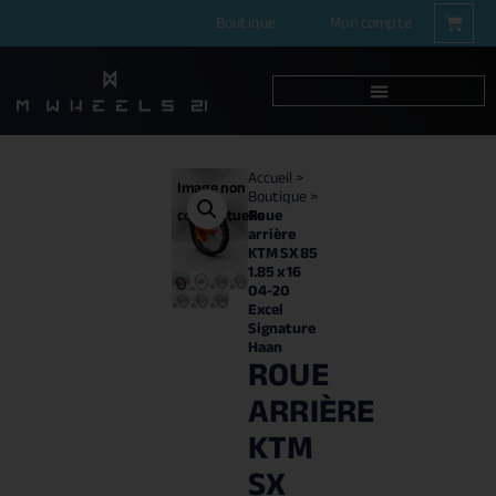
Boutique
Mon compte
Accueil
>
Image non
Boutique
>
Roue
contractuelle
arrière
KTM SX 85
1.85 x 16
04-20
Excel
Signature
Haan
ROUE
ARRIÈRE
KTM
SX