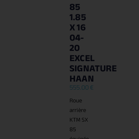
85
1.85
X 16
04-
20
EXCEL
SIGNATURE
HAAN
555.00
€
Roue
arrière
KTM SX
85