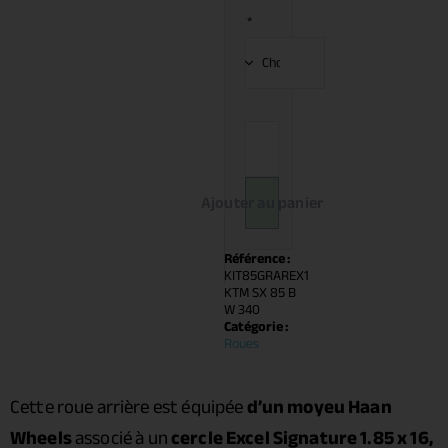
*
Ajouter au panier
Référence :
KIT85GRAREX1
KTM SX 85 B
W 340
Catégorie :
Roues
Cette roue arrière est équipée
d’un moyeu Haan
Wheels
associé à un
cercle Excel Signature 1.85 x 16,