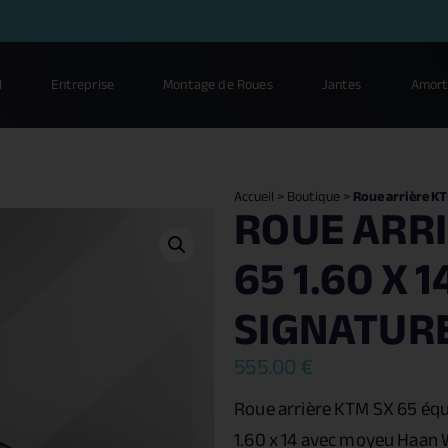
l
Entreprise
Montage de Roues
Jantes
Amort
Accueil
>
Boutique
>
Roue arrière KT
ROUE ARRI
65 1.60 X 1
SIGNATUR
555.00
€
Roue arrière KTM SX 65
équ
1.60 x 14 avec moyeu Haan 