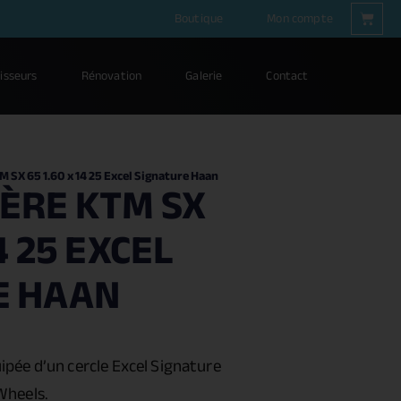
Boutique
Mon compte
isseurs
Rénovation
Galerie
Contact
M SX 65 1.60 x 14 25 Excel Signature Haan
ÈRE KTM SX
4 25 EXCEL
E HAAN
ipée d’un cercle Excel Signature
Wheels.