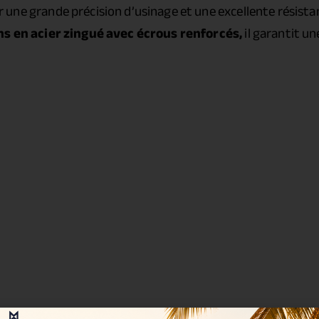
ir une grande précision d’usinage et une excellente résist
s en acier zingué avec écrous renforcés,
il garantit u