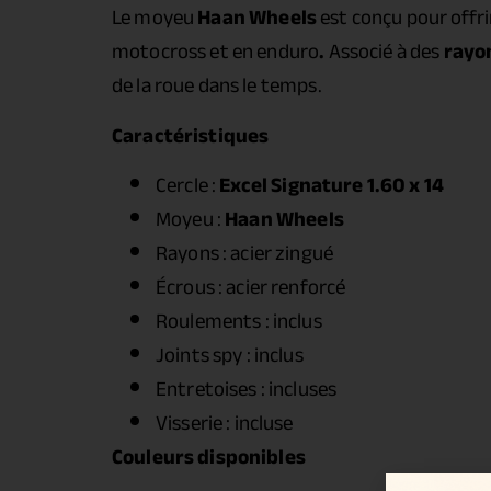
Le moyeu
Haan Wheels
est conçu pour offr
motocross et en enduro
.
Associé à des
rayon
de la roue dans le temps.
Caractéristiques
Cercle :
Excel Signature 1.60 x 14
Moyeu :
Haan Wheels
Rayons : acier zingué
Écrous : acier renforcé
Roulements : inclus
Joints spy : inclus
Entretoises : incluses
Visserie : incluse
Couleurs disponibles