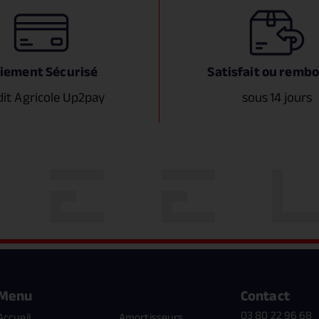
iement Sécurisé
Satisfait ou remb
dit Agricole Up2pay
sous 14 jours
Menu
Contact
03 80 22 96 68
Accueil
Amortisseurs