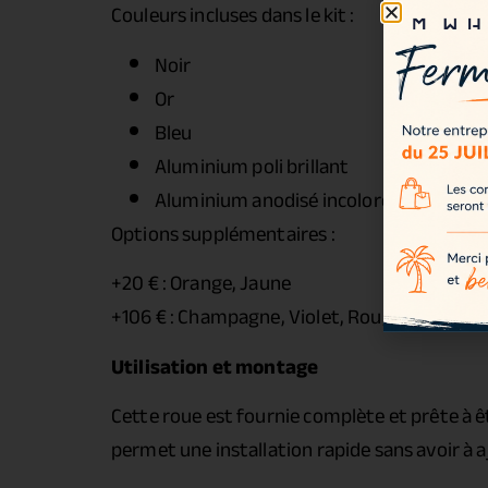
Couleurs incluses dans le kit :
Noir
Or
Bleu
Aluminium poli brillant
Aluminium anodisé incolore
Options supplémentaires :
+20 € : Orange, Jaune
+106 € : Champagne, Violet, Rouge
Utilisation et montage
Cette roue est fournie complète et prête à ê
permet une installation rapide sans avoir à