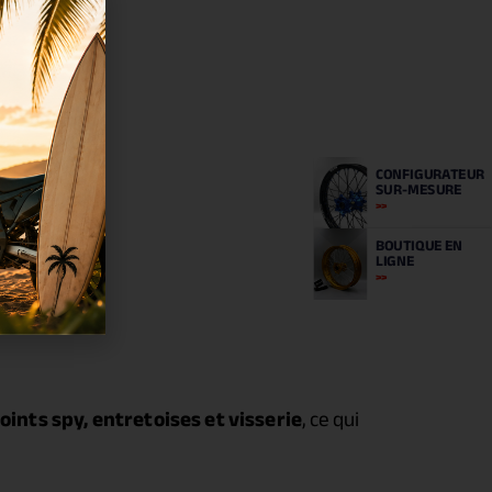
CONFIGURATEUR
SUR-MESURE
BOUTIQUE
EN
LIGNE
oints spy, entretoises et visserie
, ce qui