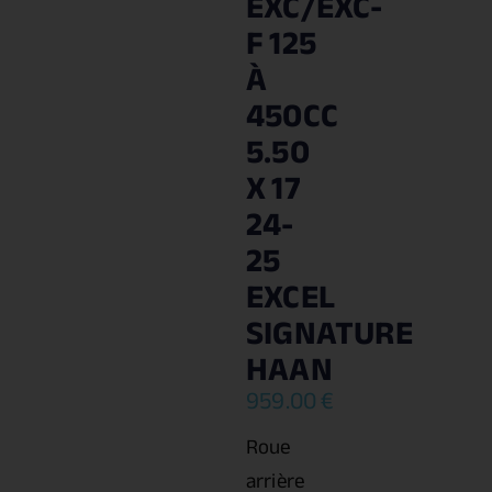
EXC/EXC-
F 125
À
450CC
5.50
X 17
24-
25
EXCEL
SIGNATURE
HAAN
959.00
€
Roue
arrière