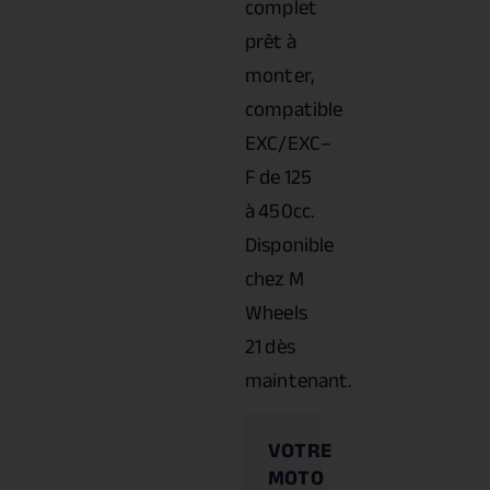
complet
prêt à
monter,
compatible
EXC/EXC–
F de 125
à 450cc.
Disponible
chez M
Wheels
21 dès
maintenant.