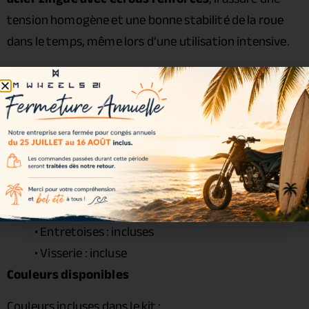
tension homogène et une bonne stabilité de la roue
dans le temps, même lors d’une utilisation intensive.
Caractéristiques
Cercle :
Excel Signature 5.50 x 17
• Moyeu :
Haan Wheels
• Rayons : acier zingué
• Écrous : acier renforcé
• Roulements : inclus
• Joints spy : inclus
• Entretoises : incluses
• Visserie : incluse
Couleurs disponibles
Couleurs incluses dans le kit :