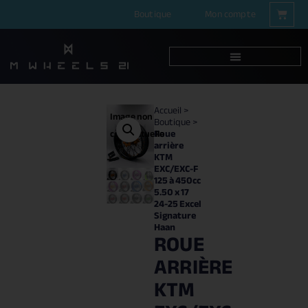
Boutique
Mon compte
Accueil
>
Image non
Boutique
>
Roue
contractuelle
arrière
KTM
EXC/EXC-F
125 à 450cc
5.50 x 17
24-25 Excel
Signature
Haan
ROUE
ARRIÈRE
KTM