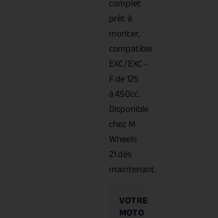
complet
prêt à
monter,
compatible
EXC/EXC–
F de 125
à 450cc.
Disponible
chez M
Wheels
21 dès
maintenant.