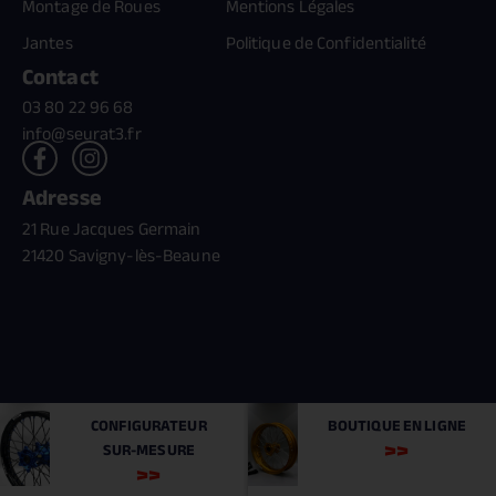
Montage de Roues
Mentions Légales
Jantes
Politique de Confidentialité
Contact
03 80 22 96 68
info@seurat3.fr
Adresse
21 Rue Jacques Germain
21420 Savigny-lès-Beaune
Création //
benn.fr
& Référencement //
monsieur-motcle.com
CONFIGURATEUR
BOUTIQUE
EN LIGNE
SUR-MESURE