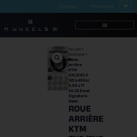
Boutique
Mon compte
Accueil
>
Image non
Boutique
>
Roue
contractuelle
arrière
KTM
EXC/EXC-F
125 à 450cc
5.00 x 17
24-25 Excel
Signature
Haan
ROUE
ARRIÈRE
KTM