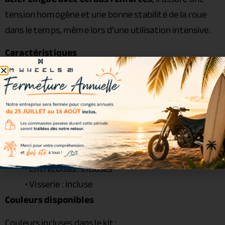
tension homogène et une bonne stabilité de la roue
dans le temps, même lors d’une utilisation intensive.
Caractéristiques
Cercle :
Excel Signature 5.00 x 17
• Moyeu :
Haan Wheels
• Rayons : acier zingué
• Écrous : acier renforcé
• Roulements : inclus
• Joints spy : inclus
• Entretoises : incluses
• Visserie : incluse
Couleurs disponibles
Couleurs incluses dans le kit :