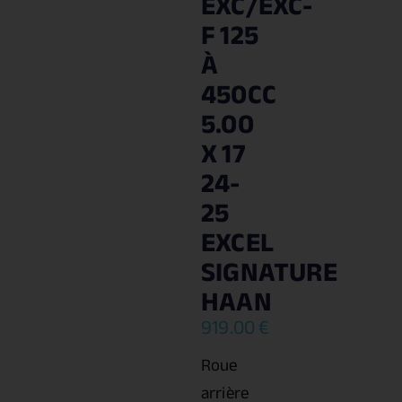
EXC/EXC-
F 125
À
450CC
5.00
X 17
24-
25
EXCEL
SIGNATURE
HAAN
919.00
€
Roue
arrière