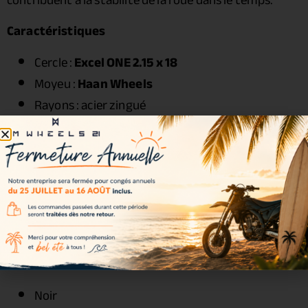
Caractéristiques
Cercle :
Excel ONE 2.15 x 18
Moyeu :
Haan Wheels
Rayons : acier zingué
Écrous : acier renforcé
Roulements : inclus
Joints spy : inclus
Entretoises : incluses
Visserie : incluse
Couleurs disponibles
Couleur incluse dans le kit :
Noir