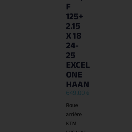
F
125+
2.15
X 18
24-
25
EXCEL
ONE
HAAN
649.00
€
Roue
arrière
KTM