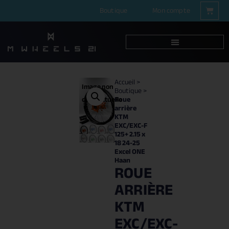
Boutique
Mon compte
Accueil
>
Image non
Boutique
>
Roue
contractuelle
arrière
KTM
EXC/EXC-F
125+ 2.15 x
18 24-25
Excel ONE
Haan
ROUE
ARRIÈRE
KTM
EXC/EXC-