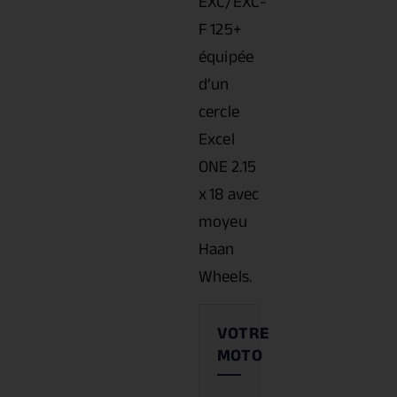
EXC/EXC-
F 125+
équipée
d’un
cercle
Excel
ONE 2.15
x 18 avec
moyeu
Haan
Wheels.