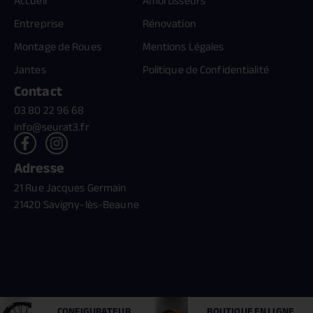
Accueil
Amortisseurs
Entreprise
Rénovation
Montage de Roues
Mentions Légales
Jantes
Politique de Confidentialité
Contact
03 80 22 96 68
info@seurat3.fr
Adresse
21 Rue Jacques Germain
21420 Savigny-lès-Beaune
Création //
benn.fr
& Référencement //
monsieur-motcle.com
CONFIGURATEUR
BOUTIQUE
EN LIGNE