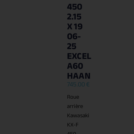
450
2.15
X 19
06-
25
EXCEL
A60
HAAN
745.00
€
Roue
arrière
Kawasaki
KX-F