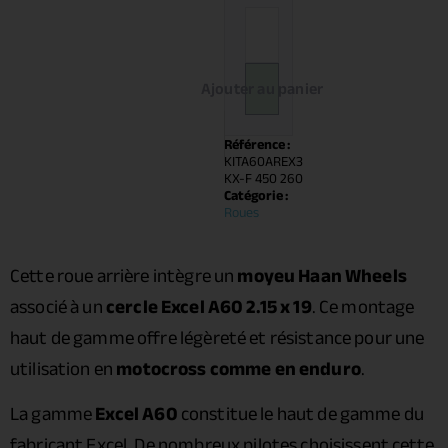
Ajouter au panier
Référence :
KITA60AREX3
KX-F 450 260
Catégorie :
Roues
Cette roue arrière intègre un
moyeu Haan Wheels
associé à un
cercle Excel A60 2.15 x 19
. Ce montage
haut de gamme offre légèreté et résistance pour une
utilisation en
motocross comme en enduro
.
La gamme
Excel A60
constitue le haut de gamme du
fabricant Excel. De nombreux pilotes choisissent cette