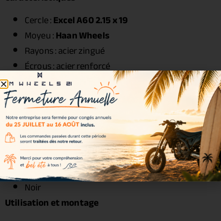
Cercle :
Excel A60 2.15 x 19
Moyeu :
Haan Wheels
Rayons : acier zingué
Écrous : acier renforcé
Roulements : inclus
Joints spy : inclus
Entretoises : incluses
Visserie : incluse
Couleurs disponibles
Couleur incluse dans le kit :
Noir
Utilisation et montage