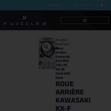
Boutique
Mon compte
Accueil
>
Image non
Boutique
>
Roue
contractuelle
arrière
Kawasaki
KX-F 450
2.15 x 19
06-25
Excel A60
Haan
ROUE
ARRIÈRE
KAWASAKI
KX-F