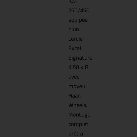
KX-F
250/450
équipée
d’un
cercle
Excel
Signature
4.50 x 17
avec
moyeu
Haan
Wheels.
Montage
complet
prêt à