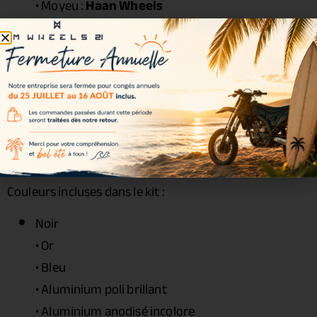
• Moyeu :
Haan Wheels
• Rayons : acier zingué
• Écrous : acier renforcé
• Roulements : inclus
• Joints spy : inclus
• Entretoises : incluses
• Visserie : incluse
Couleurs disponibles
Couleurs incluses dans le kit :
Noir
• Or
• Bleu
• Aluminium poli brillant
• Aluminium anodisé incolore