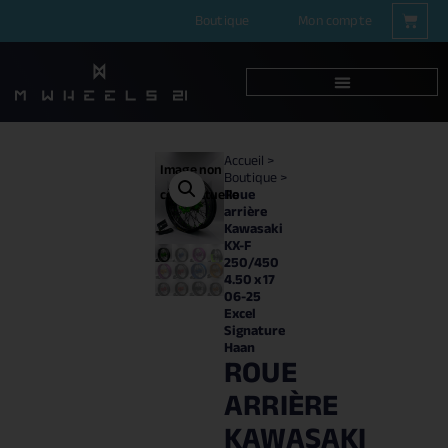
Boutique
Mon compte
Accueil
>
Image non
Boutique
>
Roue
contractuelle
arrière
Kawasaki
KX-F
250/450
4.50 x 17
06-25
Excel
Signature
Haan
ROUE
ARRIÈRE
KAWASAKI