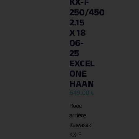
KX-F
250/450
2.15
X 18
06-
25
EXCEL
ONE
HAAN
649.00
€
Roue
arrière
Kawasaki
KX-F