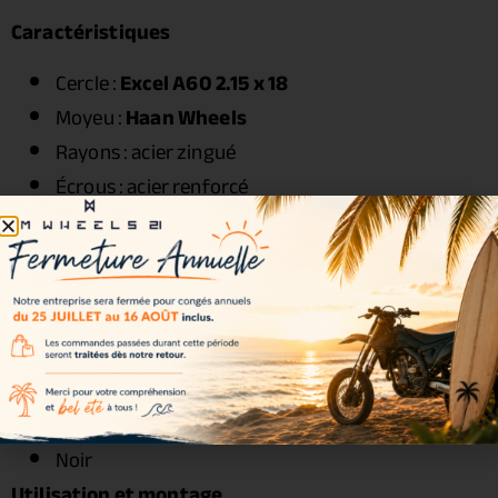
Caractéristiques
Cercle :
Excel A60 2.15 x 18
Moyeu :
Haan Wheels
Rayons : acier zingué
Écrous : acier renforcé
Roulements : inclus
Joints spy : inclus
Entretoises : incluses
Visserie : incluse
Couleurs disponibles
Couleur incluse dans le kit :
Noir
Utilisation et montage