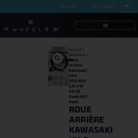
Boutique
Mon compte
Accueil
>
Image non
Boutique
>
Roue
contractuelle
arrière
Kawasaki
KX-F
250/450
2.15 x 18
06-25
Excel A60
Haan
ROUE
ARRIÈRE
KAWASAKI