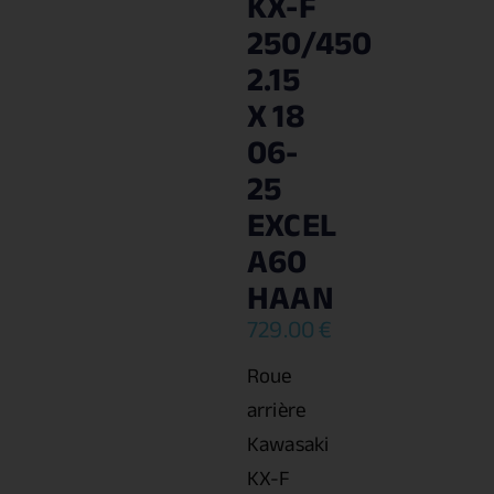
KX-F
250/450
2.15
X 18
06-
25
EXCEL
A60
HAAN
729.00
€
Roue
arrière
Kawasaki
KX-F