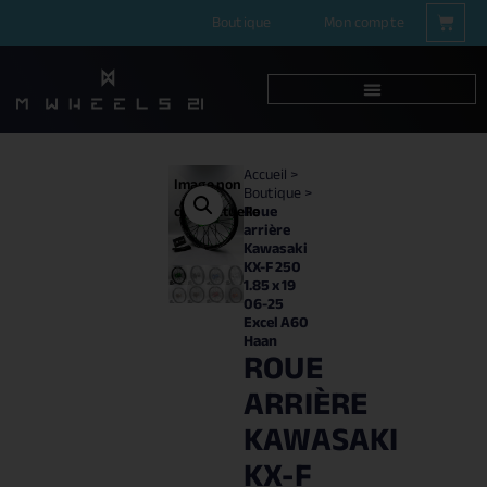
Boutique
Mon compte
Accueil
>
Image non
Boutique
>
Roue
contractuelle
arrière
Kawasaki
KX-F 250
1.85 x 19
06-25
Excel A60
Haan
ROUE
ARRIÈRE
KAWASAKI
KX-F