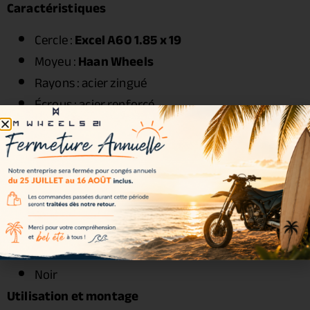
Caractéristiques
Cercle :
Excel A60 1.85 x 19
Moyeu :
Haan Wheels
Rayons : acier zingué
Écrous : acier renforcé
Roulements : inclus
Joints spy : inclus
Entretoises : incluses
Visserie : incluse
Couleurs disponibles
Couleur incluse dans le kit :
Noir
Utilisation et montage