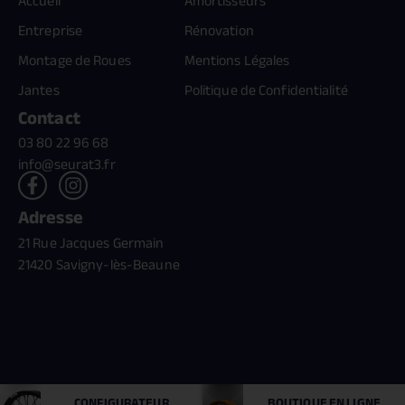
Accueil
Amortisseurs
Entreprise
Rénovation
Montage de Roues
Mentions Légales
Jantes
Politique de Confidentialité
Contact
03 80 22 96 68
info@seurat3.fr
Adresse
21 Rue Jacques Germain
21420 Savigny-lès-Beaune
Création //
benn.fr
& Référencement //
monsieur-motcle.com
CONFIGURATEUR
BOUTIQUE
EN LIGNE