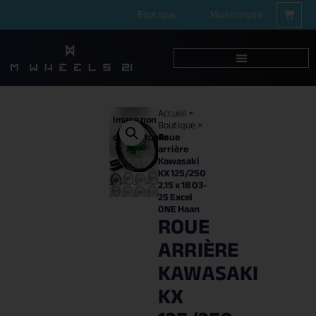
Boutique
Mon compte
Accueil
>
Image non
Boutique
>
Roue
contractuelle
arrière
Kawasaki
KX 125/250
2.15 x 18 03-
25 Excel
ONE Haan
ROUE
ARRIÈRE
KAWASAKI
KX