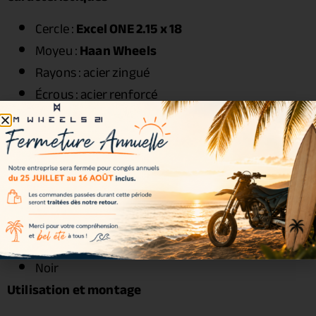
Cercle :
Excel ONE 2.15 x 18
Moyeu :
Haan Wheels
Rayons : acier zingué
Écrous : acier renforcé
Roulements : inclus
Joints spy : inclus
Entretoises : incluses
Visserie : incluse
Couleurs disponibles
Couleur incluse dans le kit :
Noir
Utilisation et montage