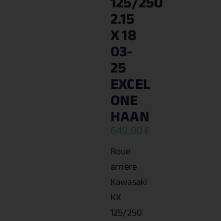
125/250
2.15
X 18
03-
25
EXCEL
ONE
HAAN
649.00
€
Roue
arrière
Kawasaki
KX
125/250