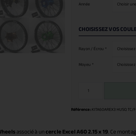
Année
CHOISISSEZ VOS COUL
Rayon / Écrou
*
Moyeu
*
Référence :
KITA60AREX3 HUSQ TC/F
Wheels
associé à un
cercle Excel A60 2.15 x 19
. Ce montag