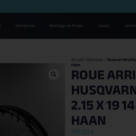
l
Entreprise
Montage de Roues
Jantes
Amort
Accueil
>
Boutique
>
Roue arrière Hu
Haan
ROUE ARR
HUSQVARNA
2.15 X 19 1
HAAN
745.00
€