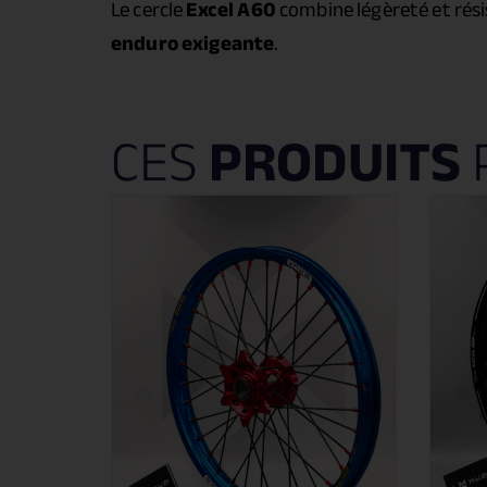
Le cercle
Excel A60
combine légèreté et résis
enduro exigeante
.
CES
PRODUITS