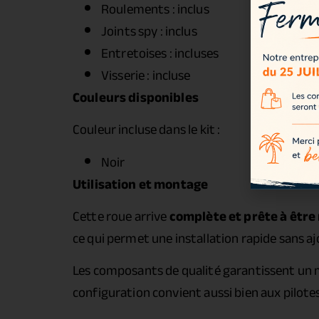
Roulements : inclus
Joints spy : inclus
Entretoises : incluses
Visserie : incluse
Couleurs disponibles
Couleur incluse dans le kit :
Noir
Utilisation et montage
Cette roue arrive
complète et prête à être
ce qui permet une installation rapide sans 
Les composants de qualité garantissent un m
configuration convient aussi bien aux pilote