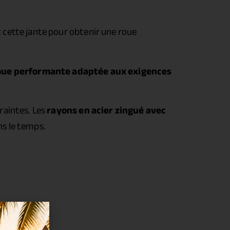
 cette jante pour obtenir une roue
roue performante adaptée aux exigences
raintes. Les
rayons en acier zingué avec
s le temps.