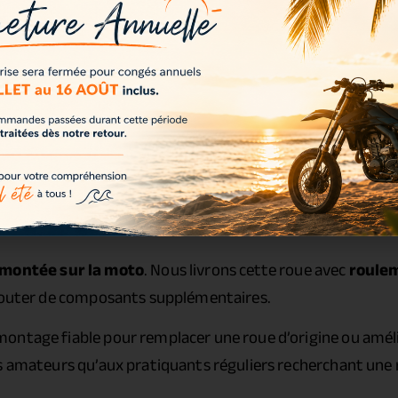
 montée sur la moto
. Nous livrons cette roue avec
roulem
ajouter de composants supplémentaires.
ontage fiable pour remplacer une roue d’origine ou amél
s amateurs qu’aux pratiquants réguliers recherchant une r