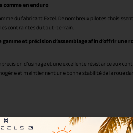
s comme en enduro
.
amme du fabricant Excel. De nombreux pilotes choisissent
les contraintes du tout-terrain.
gamme et précision d’assemblage afin d’offrir une 
précision d’usinage et une excellente résistance aux cont
ogène et maintiennent une bonne stabilité de la roue dan