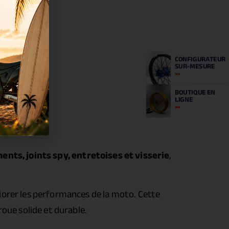
CONFIGURATEUR
SUR-MESURE
BOUTIQUE
EN
LIGNE
ents, joints spy, entretoises et visserie
,
iorer les performances de la moto. Cette
oue solide et durable.