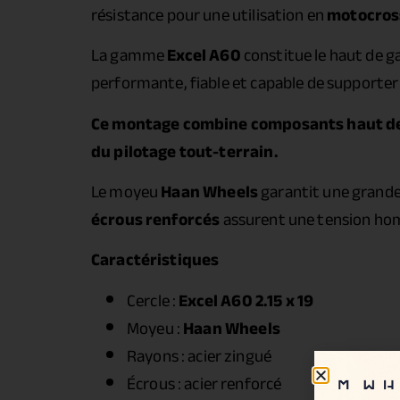
résistance pour une utilisation en
motocros
La gamme
Excel A60
constitue le haut de g
performante, fiable et capable de supporter 
Ce montage combine composants haut de 
du pilotage tout-terrain.
Le moyeu
Haan Wheels
garantit une grande 
écrous renforcés
assurent une tension hom
Caractéristiques
Cercle :
Excel A60 2.15 x 19
Moyeu :
Haan Wheels
Rayons : acier zingué
Écrous : acier renforcé