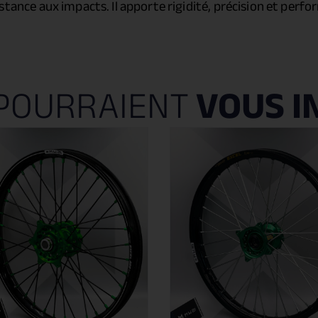
tance aux impacts. Il apporte rigidité, précision et perf
POURRAIENT
VOUS I