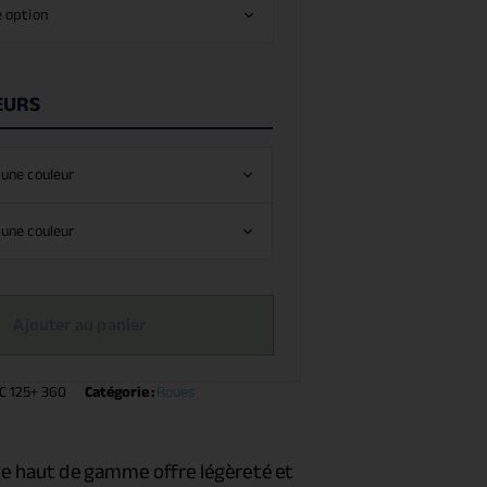
EURS
Ajouter au panier
C 125+ 360
Catégorie :
Roues
e haut de gamme offre légèreté et