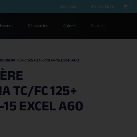
Boutique
Mon compte
isseurs
Rénovation
Galerie
Contact
sqvarna TC/FC 125+ 2.15 x 19 14-15 Excel A60
IÈRE
 TC/FC 125+
4-15 EXCEL A60