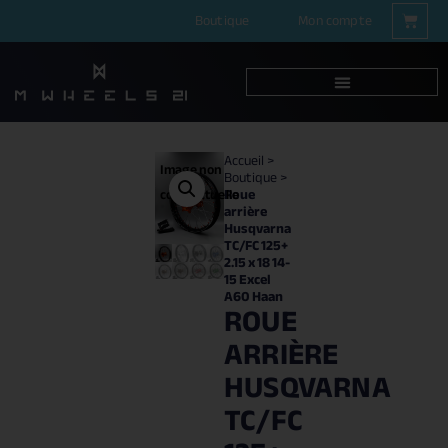
Boutique
Mon compte
Accueil
>
Image non
Boutique
>
Roue
contractuelle
arrière
Husqvarna
TC/FC 125+
2.15 x 18 14-
15 Excel
A60 Haan
ROUE
ARRIÈRE
HUSQVARNA
TC/FC