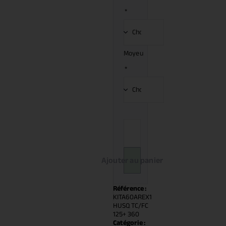
*
Moyeu
*
Ajouter au panier
Référence :
KITA60AREX1
HUSQ TC/FC
125+ 360
Catégorie :