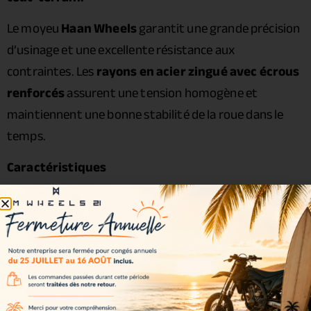
Le moyeu
Haan Wheels
garantit une grande précision
d’usinage et une excellente résistance aux
contraintes. Les
rayons en acier zingué avec écrous
renforcés
assurent une tension homogène et
maintiennent une bonne stabilité de la roue dans le
temps.
Caractéristiques
Cercle :
Excel A60 2.15 x 18
Moyeu :
Haan Wheels
Rayons : acier zingué
Écrous : acier renforcé
Roulements : inclus
Joints spy : inclus