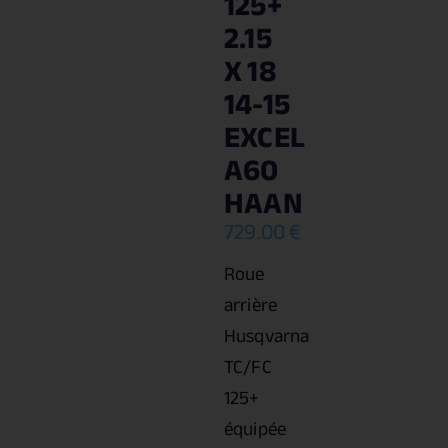
125+
2.15
X 18
14-15
EXCEL
A60
HAAN
729.00
€
Roue
arrière
Husqvarna
TC/FC
125+
équipée