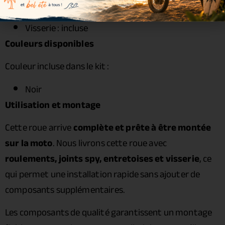
Entretoises : incluses
Visserie : incluse
Couleurs disponibles
Couleur incluse dans le kit :
Noir
Utilisation et montage
Cette roue arrive
complète et prête à être montée
sur la moto
. Nous livrons cette roue avec
roulements, joints spy, entretoises et visserie
, ce
qui permet une installation rapide sans ajouter de
composants supplémentaires.
Les composants de qualité garantissent un montage