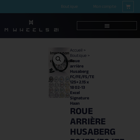
Boutique
Mon compte
Accueil
>
Image non
Boutique
>
Roue
contractuelle
arrière
Husaberg
FC/FE/FS/TE
125+ 2.15 x
18 02-13
Excel
Signature
Haan
ROUE
ARRIÈRE
HUSABERG