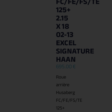
FC/FE/FS/TE
125+
2.15
X 18
02-13
EXCEL
SIGNATURE
HAAN
695.00
€
Roue
arrière
Husaberg
FC/FE/FS/TE
125+