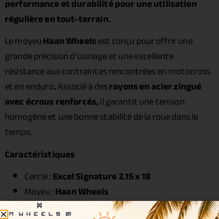
performance et durabilité pour une utilisation
régulière en tout-terrain.
Le moyeu
Haan Wheels
est conçu pour offrir une
grande précision d’usinage et une excellente
résistance aux contraintes rencontrées en motocross
et en enduro
.
Associé à des
rayons en acier zingué
avec écrous renforcés,
il garantit une tension
homogène et une bonne stabilité de la roue dans le
temps.
Caractéristiques
Cercle :
Excel Signature 2.15 x 18
Moyeu :
Haan Wheels
Rayons : acier zingué