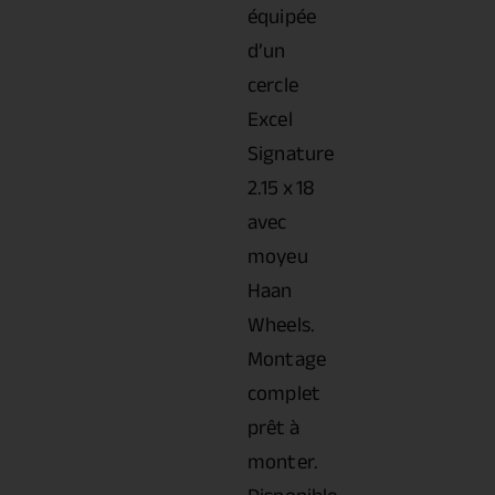
équipée
d’un
cercle
Excel
Signature
2.15 x 18
avec
moyeu
Haan
Wheels.
Montage
complet
prêt à
monter.