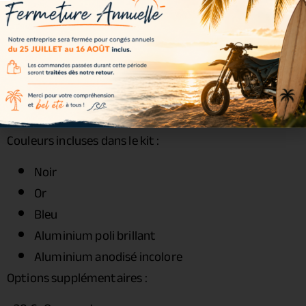
Écrous : acier renforcé
Roulements : inclus
Joints spy : inclus
Entretoises : incluses
Visserie : incluse
Couleurs disponibles
Couleurs incluses dans le kit :
Noir
Or
Bleu
Aluminium poli brillant
Aluminium anodisé incolore
Options supplémentaires :