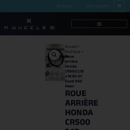
Boutique
Mon compte
Accueil
>
Image non
Boutique
>
Roue
contractuelle
arrière
Honda
CR500 2.15
x 18 95-01
Excel A60
Haan
ROUE
ARRIÈRE
HONDA
CR500