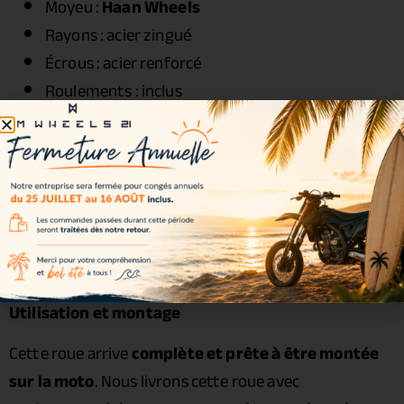
Moyeu :
Haan Wheels
Rayons : acier zingué
Écrous : acier renforcé
Roulements : inclus
Joints spy : inclus
Entretoises : incluses
Visserie : incluse
Couleurs disponibles
Couleur incluse dans le kit :
Noir
Utilisation et montage
Cette roue arrive
complète et prête à être montée
sur la moto
. Nous livrons cette roue avec