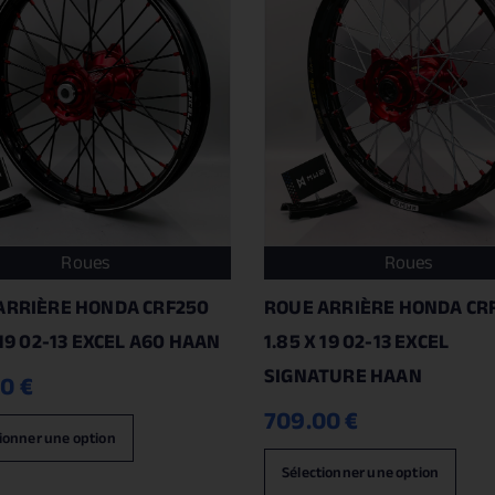
Roues
Roues
ARRIÈRE HONDA CRF250
ROUE ARRIÈRE HONDA CRF
 19 02-13 EXCEL A60 HAAN
1.85 X 19 02-13 EXCEL
SIGNATURE HAAN
00
€
709.00
€
ionner une option
Sélectionner une option