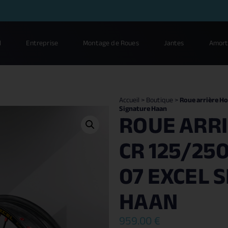
l
Entreprise
Montage de Roues
Jantes
Amort
Accueil
>
Boutique
>
Roue arrière Ho
Signature Haan
ROUE ARR
CR 125/250
07 EXCEL 
HAAN
959.00
€