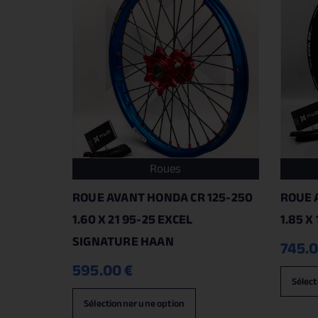
Roues
ROUE AVANT HONDA CR 125-250
ROUE 
1.60 X 21 95-25 EXCEL
1.85 X
SIGNATURE HAAN
745.
595.00
€
Sélect
Sélectionner une option