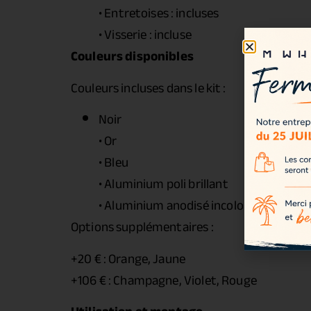
• Entretoises : incluses
• Visserie : incluse
Couleurs disponibles
Couleurs incluses dans le kit :
Noir
• Or
• Bleu
• Aluminium poli brillant
• Aluminium anodisé incolore
Options supplémentaires :
+20 € : Orange, Jaune
+106 € : Champagne, Violet, Rouge