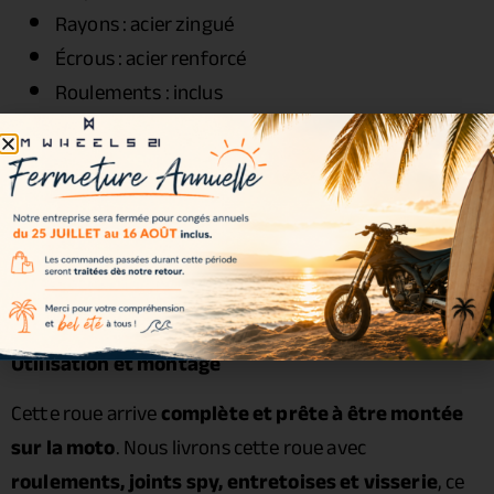
Rayons : acier zingué
Écrous : acier renforcé
Roulements : inclus
Joints spy : inclus
Entretoises : incluses
Visserie : incluse
Couleurs disponibles
Couleur incluse dans le kit :
Noir
Utilisation et montage
Cette roue arrive
complète et prête à être montée
sur la moto
. Nous livrons cette roue avec
roulements, joints spy, entretoises et visserie
, ce