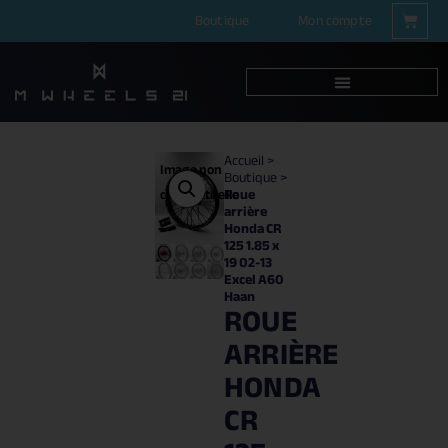
Boutique
Mon compte
Accueil
>
Image non
Boutique
>
Roue
contractuelle
arrière
Honda CR
125 1.85 x
19 02-13
Excel A60
Haan
ROUE
ARRIÈRE
HONDA
CR