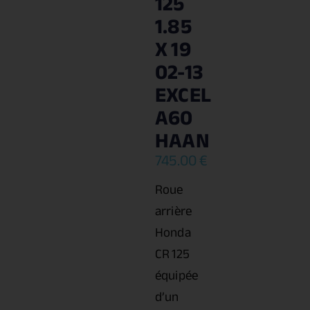
125
1.85
X 19
02-13
EXCEL
A60
HAAN
745.00
€
Roue
arrière
Honda
CR 125
équipée
d’un