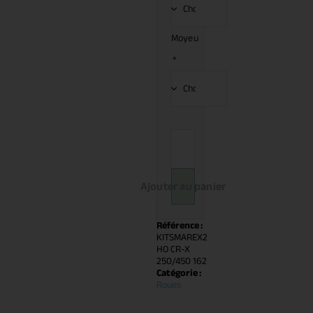
Moyeu
*
Ajouter au panier
Référence :
KITSMAREX2
HO CR-X
250/450 162
Catégorie :
Roues