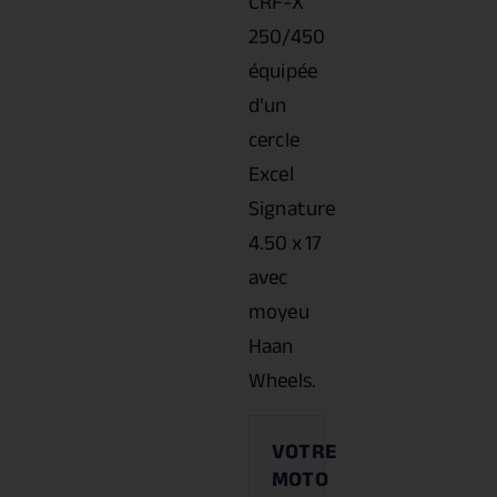
CRF-X
250/450
équipée
d’un
cercle
Excel
Signature
4.50 x 17
avec
moyeu
Haan
Wheels.