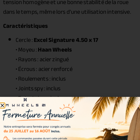
tension homogène et une bonne stabilité de la roue
dans le temps, même lors d’une utilisation intensive.
Caractéristiques
Cercle :
Excel Signature 4.50 x 17
• Moyeu :
Haan Wheels
• Rayons : acier zingué
• Écrous : acier renforcé
• Roulements : inclus
• Joints spy : inclus
• Entretoises : incluses
• Visserie : incluse
Couleurs disponibles
Couleurs incluses dans le kit :