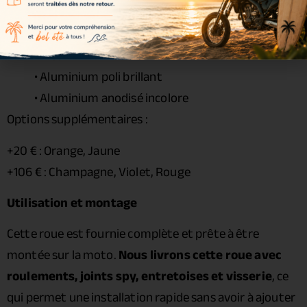
Noir
• Or
• Bleu
• Aluminium poli brillant
• Aluminium anodisé incolore
Options supplémentaires :
+20 € : Orange, Jaune
+106 € : Champagne, Violet, Rouge
Utilisation et montage
Cette roue est fournie complète et prête à être
montée sur la moto.
Nous livrons cette roue avec
roulements, joints spy, entretoises et visserie
, ce
qui permet une installation rapide sans avoir à ajouter