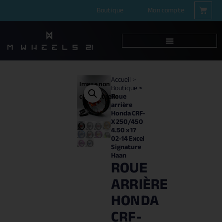
Boutique
Mon compte
Accueil
>
Image non
Boutique
>
Roue
contractuelle
arrière
Honda CRF-
X 250/450
4.50 x 17
02-14 Excel
Signature
Haan
ROUE
ARRIÈRE
HONDA
CRF-