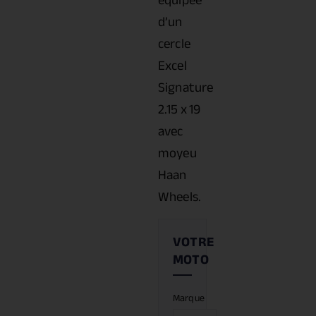
équipée
d’un
cercle
Excel
Signature
2.15 x 19
avec
moyeu
Haan
Wheels.
Marque