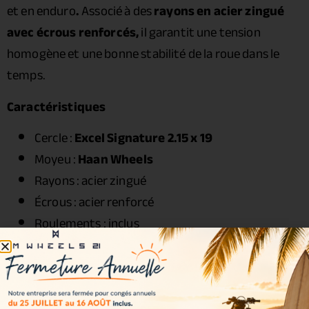
et en enduro
.
Associé à des
rayons en acier zingué
avec écrous renforcés,
il garantit une tension
homogène et une bonne stabilité de la roue dans le
temps.
Caractéristiques
Cercle :
Excel Signature 2.15 x 19
Moyeu :
Haan Wheels
Rayons : acier zingué
Écrous : acier renforcé
Roulements : inclus
Joints spy : inclus
Entretoises : incluses
Visserie : incluse
Couleurs disponibles