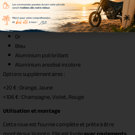
Couleurs incluses dans le kit :
Noir
Or
Bleu
Aluminium poli brillant
Aluminium anodisé incolore
Options supplémentaires :
+20 € : Orange, Jaune
+106 € : Champagne, Violet, Rouge
Utilisation et montage
Cette roue est fournie complète et prête à être
montée sur la moto. Elle est livrée
avec roulements,