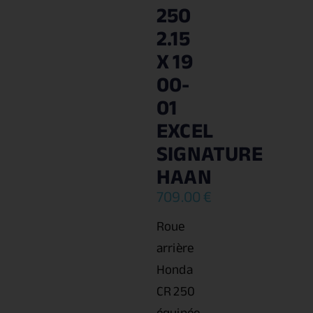
250
2.15
X 19
00-
01
EXCEL
SIGNATURE
HAAN
709.00
€
Roue
arrière
Honda
CR 250