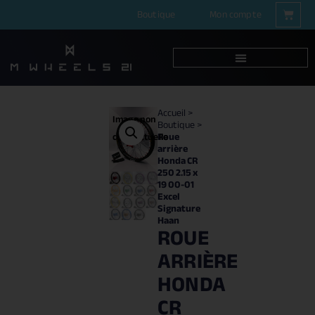
Boutique
Mon compte
Accueil
>
Image non
Boutique
>
Roue
contractuelle
arrière
Honda CR
250 2.15 x
19 00-01
Excel
Signature
Haan
ROUE
ARRIÈRE
HONDA
CR