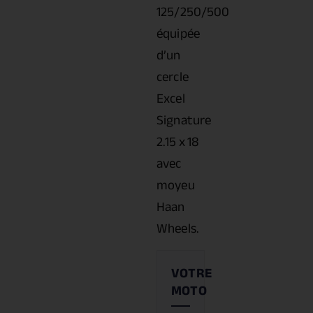
125/250/500
équipée
d’un
cercle
Excel
Signature
2.15 x 18
avec
moyeu
Haan
Wheels.