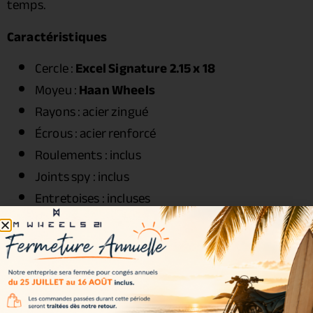
temps.
Caractéristiques
Cercle :
Excel Signature 2.15 x 18
Moyeu :
Haan Wheels
Rayons : acier zingué
Écrous : acier renforcé
Roulements : inclus
Joints spy : inclus
Entretoises : incluses
Visserie : incluse
Couleurs disponibles
Couleurs incluses dans le kit :
Noir