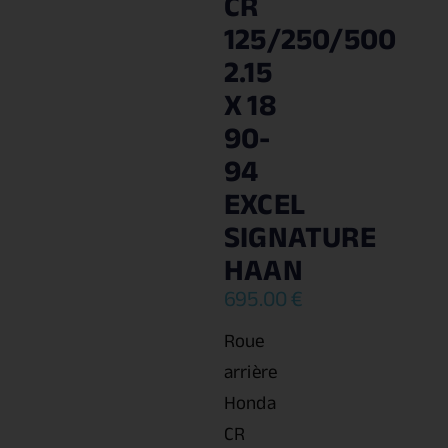
CR
125/250/500
2.15
X 18
90-
94
EXCEL
SIGNATURE
HAAN
695.00
€
Roue
arrière
Honda
CR