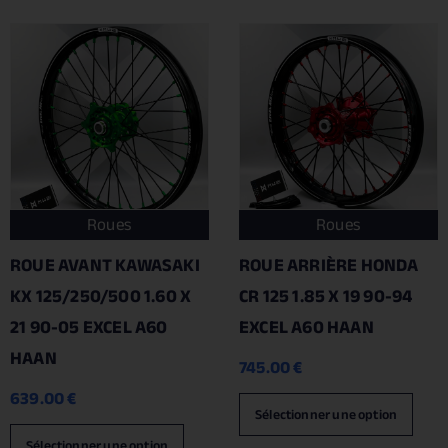
Roues
Roues
ROUE AVANT KAWASAKI
ROUE ARRIÈRE HONDA
KX 125/250/500 1.60 X
CR 125 1.85 X 19 90-94
21 90-05 EXCEL A60
EXCEL A60 HAAN
HAAN
745.00
€
639.00
€
Sélectionner une option
Sélectionner une option