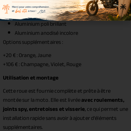
Or
Bleu
Aluminium poli brillant
Aluminium anodisé incolore
Options supplémentaires :
+20 € : Orange, Jaune
+106 € : Champagne, Violet, Rouge
Utilisation et montage
Cette roue est fournie complète et prête à être
montée sur la moto. Elle est livrée
avec roulements,
joints spy, entretoises et visserie
, ce qui permet une
installation rapide sans avoir à ajouter d’éléments
supplémentaires.