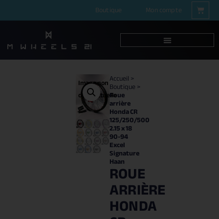
Boutique
Mon compte
Accueil
>
Image non
Boutique
>
Roue
contractuelle
arrière
Honda CR
125/250/500
2.15 x 18
90-94
Excel
Signature
Haan
ROUE
ARRIÈRE
HONDA