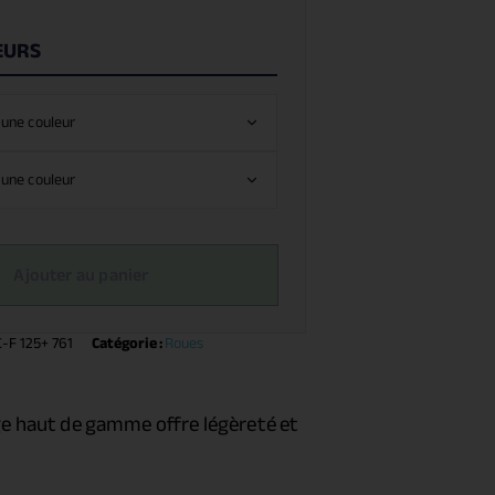
EURS
Ajouter au panier
F 125+ 761
Catégorie :
Roues
e haut de gamme offre légèreté et