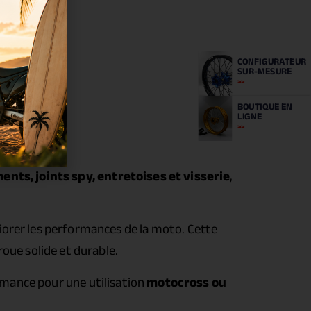
CONFIGURATEUR
SUR-MESURE
BOUTIQUE
EN
LIGNE
ents, joints spy, entretoises et visserie
,
iorer les performances de la moto. Cette
oue solide et durable.
ormance pour une utilisation
motocross ou