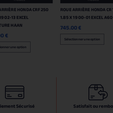
ARRIÈRE HONDA CRF 250
ROUE ARRIÈRE HONDA CR 
 19 02-13 EXCEL
1.85 X 19 00-01 EXCEL A6
TURE HAAN
745.00
€
00
€
Sélectionner une option
ionner une option
iement Sécurisé
Satisfait ou remb