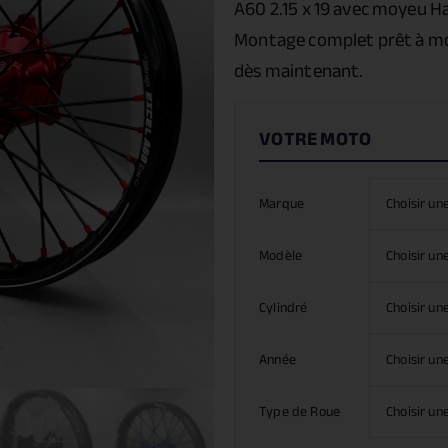
A60 2.15 x 19 avec moyeu H
Montage complet prêt à mo
dès maintenant.
Marque
Modèle
Cylindré
Année
Type de Roue