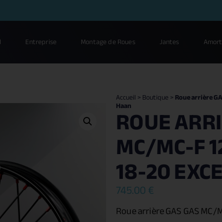
l
Entreprise
Montage de Roues
Jantes
Amort
Accueil
>
Boutique
>
Roue arrière GA
Haan
ROUE ARRI
MC/MC-F 12
18-20 EXC
745.00
€
Roue arrière GAS GAS MC/