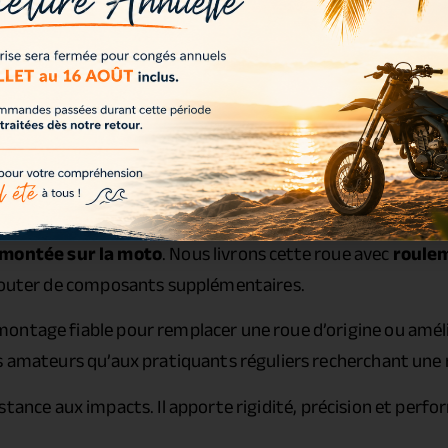
 montée sur la moto
. Nous livrons cette roue avec
roulem
ajouter de composants supplémentaires.
ontage fiable pour remplacer une roue d’origine ou amél
s amateurs qu’aux pratiquants réguliers recherchant une r
tance aux impacts. Il apporte rigidité, précision et perf