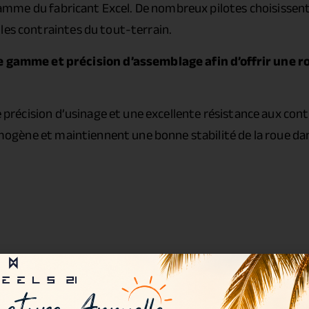
amme du fabricant Excel. De nombreux pilotes choisissent
les contraintes du tout-terrain.
gamme et précision d’assemblage afin d’offrir une 
précision d’usinage et une excellente résistance aux cont
ogène et maintiennent une bonne stabilité de la roue dan