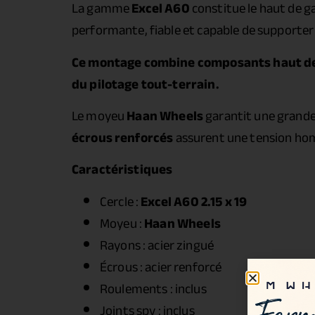
La gamme
Excel A60
constitue le haut de g
performante, fiable et capable de supporter 
Ce montage combine composants haut de 
du pilotage tout-terrain.
Le moyeu
Haan Wheels
garantit une grande 
écrous renforcés
assurent une tension hom
Caractéristiques
Cercle :
Excel A60 2.15 x 19
Moyeu :
Haan Wheels
Rayons : acier zingué
Écrous : acier renforcé
Roulements : inclus
Joints spy : inclus