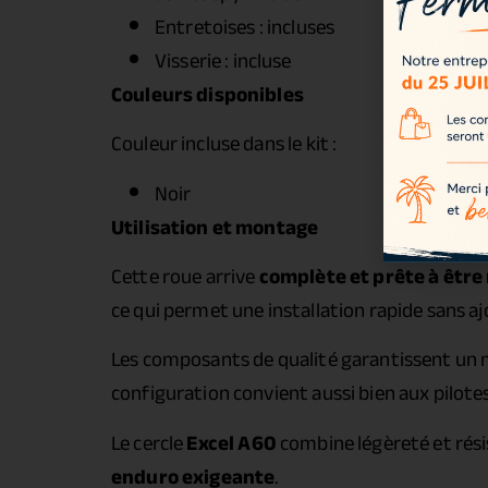
Entretoises : incluses
Visserie : incluse
Couleurs disponibles
Couleur incluse dans le kit :
Noir
Utilisation et montage
Cette roue arrive
complète et prête à être
ce qui permet une installation rapide sans 
Les composants de qualité garantissent un m
configuration convient aussi bien aux pilote
Le cercle
Excel A60
combine légèreté et résis
enduro exigeante
.