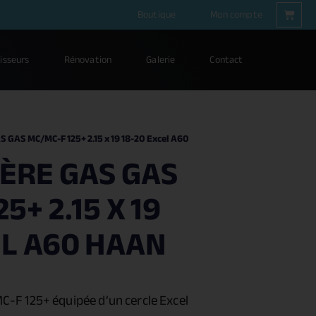
Boutique
Mon compte
isseurs
Rénovation
Galerie
Contact
S GAS MC/MC-F 125+ 2.15 x 19 18-20 Excel A60
ÈRE GAS GAS
5+ 2.15 X 19
EL A60 HAAN
MC-F 125+
équipée d’un cercle Excel