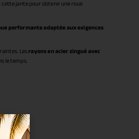
 cette jante pour obtenir une roue
roue performante adaptée aux exigences
raintes. Les
rayons en acier zingué avec
s le temps.