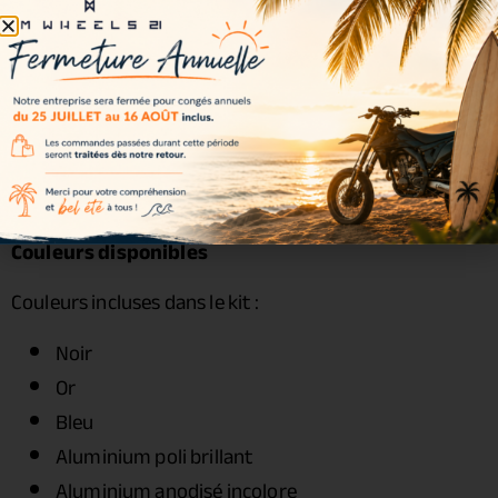
Moyeu :
Haan Wheels
Rayons : acier zingué
Écrous : acier renforcé
Roulements : inclus
Joints spy : inclus
Entretoises : incluses
Visserie : incluse
Couleurs disponibles
Couleurs incluses dans le kit :
Noir
Or
Bleu
Aluminium poli brillant
Aluminium anodisé incolore