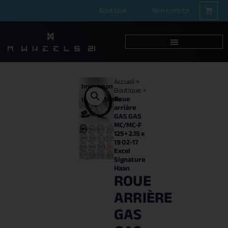
Boutique
Mon compte
Accueil
>
Image non
Boutique
>
Roue
contractuelle
arrière
GAS GAS
MC/MC-F
125+ 2.15 x
19 02-17
Excel
Signature
Haan
ROUE
ARRIÈRE
GAS