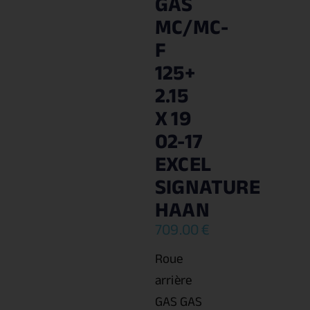
GAS
MC/MC-
F
125+
2.15
X 19
02-17
EXCEL
SIGNATURE
HAAN
709.00
€
Roue
arrière
GAS GAS