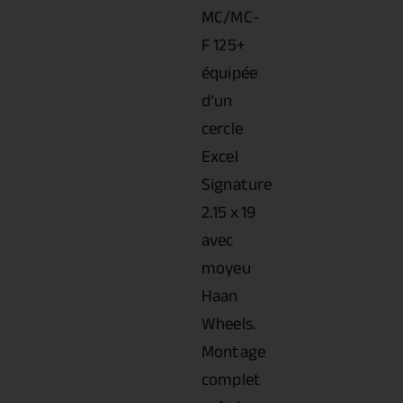
MC/MC-
F 125+
équipée
d’un
cercle
Excel
Signature
2.15 x 19
avec
moyeu
Haan
Wheels.
Montage
complet