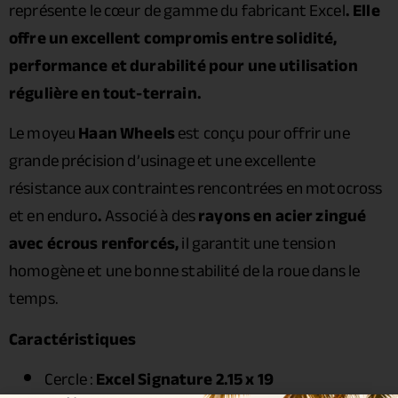
représente le cœur de gamme du fabricant Excel
. Elle
offre un excellent compromis entre solidité,
performance et durabilité pour une utilisation
régulière en tout-terrain.
Le moyeu
Haan Wheels
est conçu pour offrir une
grande précision d’usinage et une excellente
résistance aux contraintes rencontrées en motocross
et en enduro
.
Associé à des
rayons en acier zingué
avec écrous renforcés,
il garantit une tension
homogène et une bonne stabilité de la roue dans le
temps.
Caractéristiques
Cercle :
Excel Signature 2.15 x 19