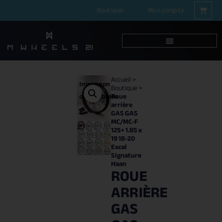
Boutique
Mon compte
Accueil
>
Image non
Boutique
>
Roue
contractuelle
arrière
GAS GAS
MC/MC-F
125+ 1.85 x
19 18-20
Excel
Signature
Haan
ROUE
ARRIÈRE
GAS