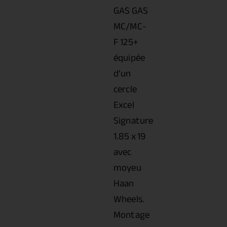
GAS GAS
MC/MC-
F 125+
équipée
d’un
cercle
Excel
Signature
1.85 x 19
avec
moyeu
Haan
Wheels.
Montage