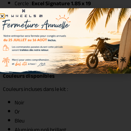
Cercle :
Excel Signature 1.85 x 19
Moyeu :
Haan Wheels
Rayons : acier zingué
Écrous : acier renforcé
Roulements : inclus
Joints spy : inclus
Entretoises : incluses
Visserie : incluse
Couleurs disponibles
Couleurs incluses dans le kit :
Noir
Or
Bleu
Aluminium poli brillant