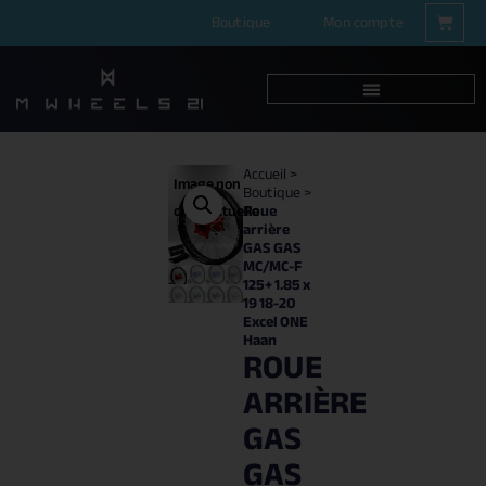
Boutique
Mon compte
Accueil
>
Image non
Boutique
>
Roue
contractuelle
arrière
GAS GAS
MC/MC-F
125+ 1.85 x
19 18-20
Excel ONE
Haan
ROUE
ARRIÈRE
GAS
GAS