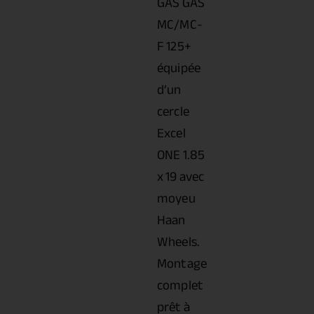
GAS GAS
MC/MC-
F 125+
équipée
d’un
cercle
Excel
ONE 1.85
x 19 avec
moyeu
Haan
Wheels.
Montage
complet
prêt à