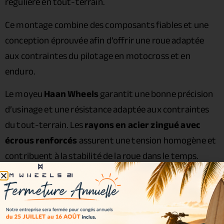
régulière en tout-terrain.
Ce montage combine des composants fiables et une
conception éprouvée afin d’offrir une roue adaptée
aux contraintes du pilotage en motocross et en
enduro.
Le moyeu
Haan Wheels
garantit une bonne précision
d’usinage et une résistance adaptée aux contraintes
du tout-terrain. Les
rayons en acier zingué avec
écrous renforcés
assurent une tension homogène et
contribuent à la stabilité de la roue dans le temps.
Caractéristiques
Cercle :
Excel ONE 1.85 x 19
Moyeu :
Haan Wheels