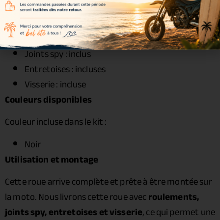
Rayons : acier zingué
Écrous : acier renforcé
Roulements : inclus
Joints spy : inclus
Entretoises : incluses
Visserie : incluse
Couleurs disponibles
Couleur incluse dans le kit :
Noir
Utilisation et montage
Cette roue arrive complète et prête à être montée sur
la moto. Nous livrons cette roue avec
roulements,
joints spy, entretoises et visserie
, ce qui permet une