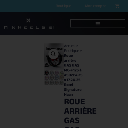
Boutique
Mon compte
Accueil
>
Image non
Boutique
>
Roue
contractuelle
arrière
GAS GAS
MC-F 125 à
450cc 4.25
x 17 24-25
Excel
Signature
Haan
ROUE
ARRIÈRE
GAS