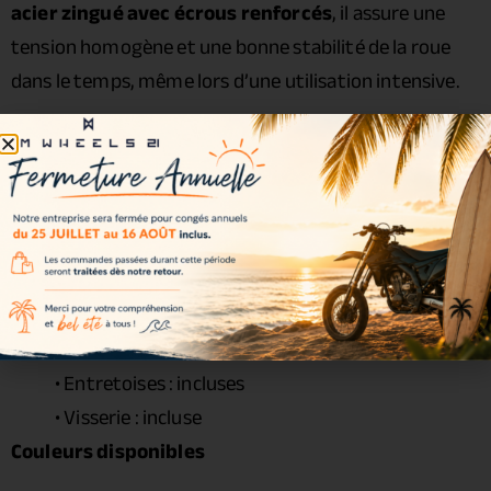
acier zingué avec écrous renforcés
, il assure une
tension homogène et une bonne stabilité de la roue
dans le temps, même lors d’une utilisation intensive.
Caractéristiques
Cercle :
Excel Signature 4.25 x 17
• Moyeu :
Haan Wheels
• Rayons : acier zingué
• Écrous : acier renforcé
• Roulements : inclus
• Joints spy : inclus
• Entretoises : incluses
• Visserie : incluse
Couleurs disponibles