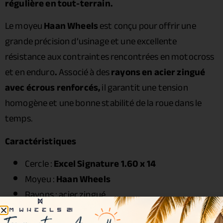
régulière en tout-terrain.
Le moyeu
Haan Wheels
est conçu pour offrir une
grande précision d’usinage et une excellente
résistance aux contraintes rencontrées en motocross
et en enduro
.
Associé à des
rayons en acier zingué
avec écrous renforcés,
il garantit une tension
homogène et une bonne stabilité de la roue dans le
temps.
Caractéristiques
Cercle :
Excel Signature 1.60 x 14
Moyeu :
Haan Wheels
Rayons : acier zingué
Écrous : acier renforcé