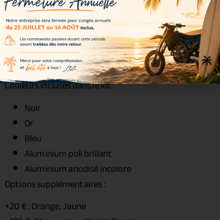
Roulements : inclus
Joints spy : inclus
Entretoises : incluses
Visserie : incluse
Couleurs disponibles
Couleurs incluses dans le kit :
Noir
Or
Bleu
Aluminium poli brillant
Aluminium anodisé incolore
Options supplémentaires :
+20 € : Orange, Jaune