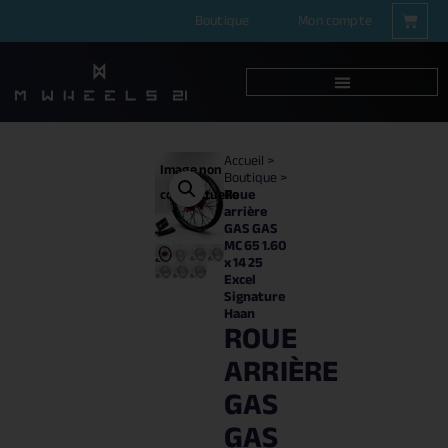
Boutique
Mon compte
Accueil
>
Image non
Boutique
>
Roue
contractuelle
arrière
GAS GAS
MC 65 1.60
x 14 25
Excel
Signature
Haan
ROUE
ARRIÈRE
GAS
GAS