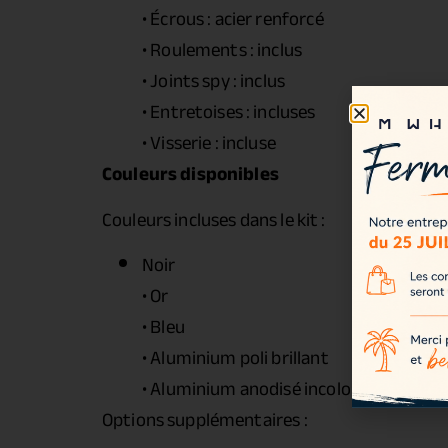
• Écrous : acier renforcé
• Roulements : inclus
• Joints spy : inclus
• Entretoises : incluses
• Visserie : incluse
Couleurs disponibles
Couleurs incluses dans le kit :
Noir
• Or
• Bleu
• Aluminium poli brillant
• Aluminium anodisé incolore
Options supplémentaires :