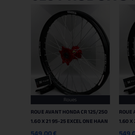
Roues
ROUE AVANT HONDA CR 125/250
ROUE 
1.60 X 21 95-25 EXCEL ONE HAAN
1.60 X
549.00
€
549.