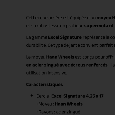
Cette roue arrière est équipée d’un
moyeu H
et sa robustesse en pratique
supermotard
.
La gamme
Excel Signature
représente le cœ
durabilité. Ce type de jante convient parfai
Le moyeu
Haan Wheels
est conçu pour offri
en acier zingué avec écrous renforcés
, i
utilisation intensive.
Caractéristiques
Cercle :
Excel Signature 4.25 x 17
• Moyeu :
Haan Wheels
• Rayons : acier zingué