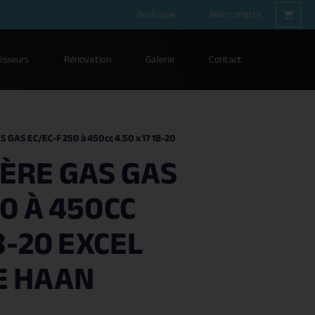
Boutique
Mon compte
isseurs
Rénovation
Galerie
Contact
S GAS EC/EC-F 250 à 450cc 4.50 x 17 18-20
ÈRE GAS GAS
50 À 450CC
18-20 EXCEL
E HAAN