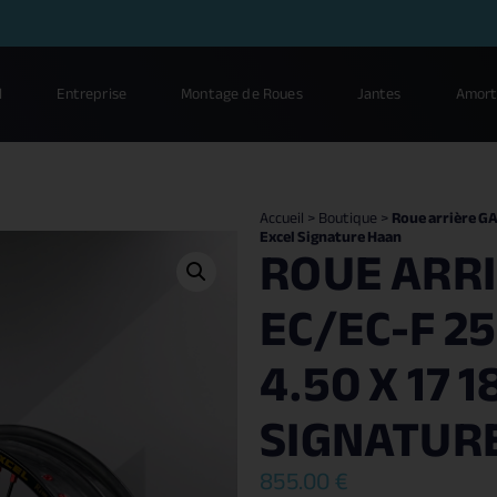
l
Entreprise
Montage de Roues
Jantes
Amort
Accueil
>
Boutique
>
Roue arrière GA
Excel Signature Haan
ROUE ARRI
EC/EC-F 2
4.50 X 17 
SIGNATUR
855.00
€