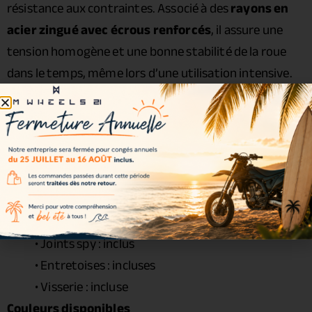
résistance aux contraintes. Associé à des
rayons en
acier zingué avec écrous renforcés
, il assure une
tension homogène et une bonne stabilité de la roue
dans le temps, même lors d’une utilisation intensive.
Caractéristiques
Cercle :
Excel Signature 5.00 x 17
• Moyeu :
Haan Wheels
• Rayons : acier zingué
• Écrous : acier renforcé
• Roulements : inclus
• Joints spy : inclus
• Entretoises : incluses
• Visserie : incluse
Couleurs disponibles