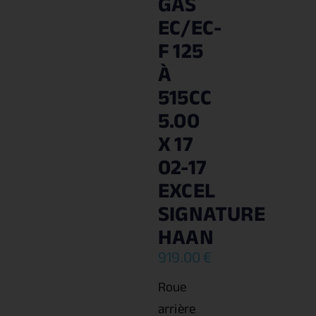
GAS
EC/EC-
F 125
À
515CC
5.00
X 17
02-17
EXCEL
SIGNATURE
HAAN
919.00
€
Roue
arrière