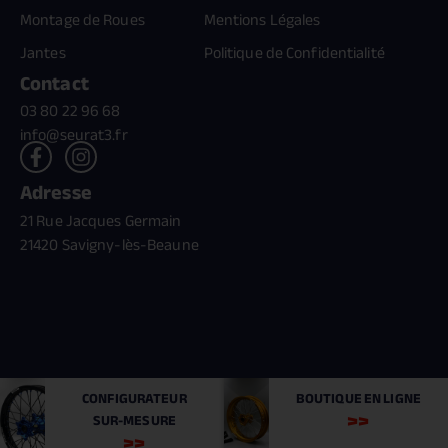
Montage de Roues
Mentions Légales
Jantes
Politique de Confidentialité
Contact
03 80 22 96 68
info@seurat3.fr
Adresse
21 Rue Jacques Germain
21420 Savigny-lès-Beaune
Création //
benn.fr
& Référencement //
monsieur-motcle.com
CONFIGURATEUR
BOUTIQUE
EN LIGNE
SUR-MESURE