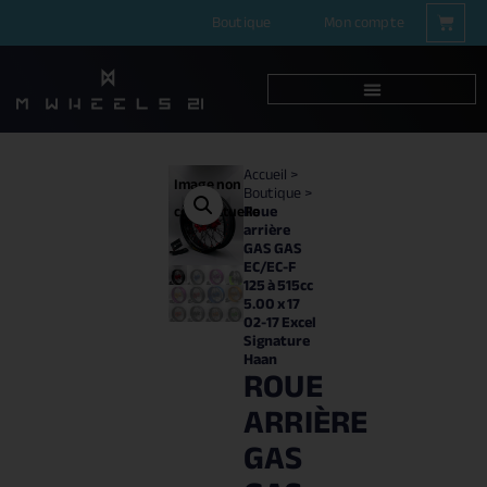
Boutique
Mon compte
Accueil
>
Image non
Boutique
>
Roue
contractuelle
arrière
GAS GAS
EC/EC-F
125 à 515cc
5.00 x 17
02-17 Excel
Signature
Haan
ROUE
ARRIÈRE
GAS