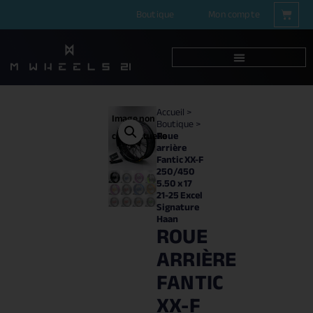
Boutique
Mon compte
Accueil
>
Image non
Boutique
>
Roue
contractuelle
arrière
Fantic XX-F
250/450
5.50 x 17
21-25 Excel
Signature
Haan
ROUE
ARRIÈRE
FANTIC
XX-F