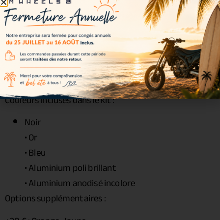
• Écrous : acier renforcé
• Roulements : inclus
• Joints spy : inclus
• Entretoises : incluses
• Visserie : incluse
Couleurs disponibles
Couleurs incluses dans le kit :
Noir
• Or
• Bleu
• Aluminium poli brillant
• Aluminium anodisé incolore
Options supplémentaires :