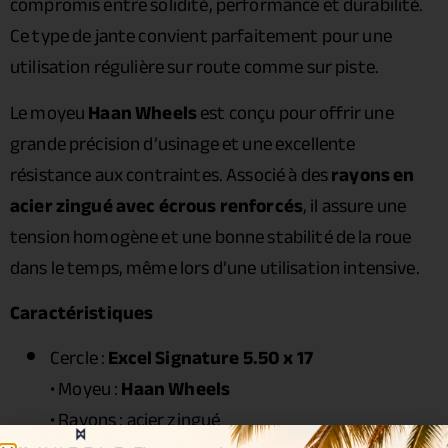
compromis entre solidité, performance et durabilité.
Ce type de jante convient parfaitement pour une
utilisation régulière sur route comme sur piste.
Le moyeu
Haan Wheels
est conçu pour offrir une
grande précision d’usinage et une excellente
résistance aux contraintes. Associé à des
rayons en
acier zingué avec écrous renforcés
, il assure une
tension homogène et une bonne stabilité de la roue
dans le temps, même lors d’une utilisation intensive.
Caractéristiques
Cercle :
Excel Signature 5.50 x 17
• Moyeu :
Haan Wheels
• Rayons : acier zingué