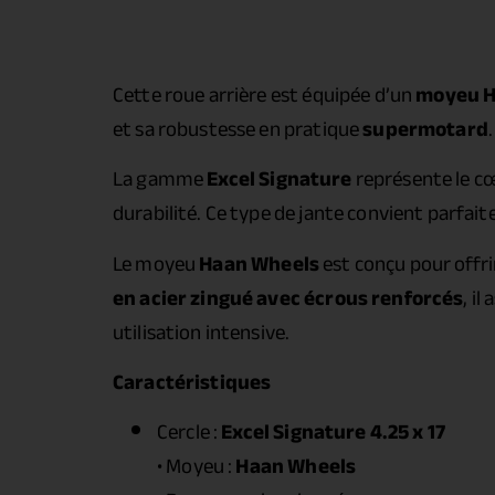
Cette roue arrière est équipée d’un
moyeu H
et sa robustesse en pratique
supermotard
.
La gamme
Excel Signature
représente le cœ
durabilité. Ce type de jante convient parfai
Le moyeu
Haan Wheels
est conçu pour offri
en acier zingué avec écrous renforcés
, i
utilisation intensive.
Caractéristiques
Cercle :
Excel Signature 4.25 x 17
• Moyeu :
Haan Wheels