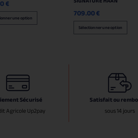
SIGNATURE HAAN
00
€
709.00
€
ionner une option
Sélectionner une option
iement Sécurisé
Satisfait ou remb
dit Agricole Up2pay
sous 14 jours