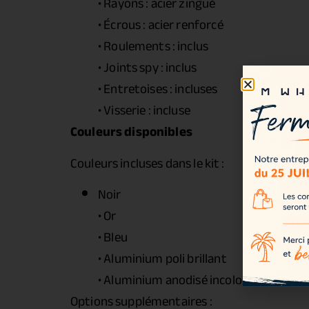
• Rayons : acier zingué
• Écrous : acier renforcé
• Roulements : inclus
• Joints spy : inclus
• Entretoises : incluses
• Visserie : incluse
Couleurs disponibles
Couleurs incluses dans le kit :
Noir
• Or
• Bleu
• Aluminium poli brillant
• Aluminium anodisé incolore
Options supplémentaires :