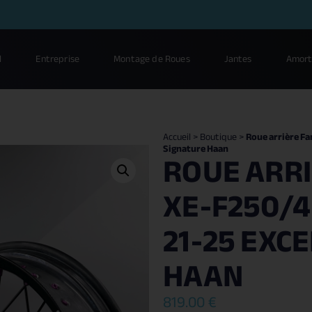
l
Entreprise
Montage de Roues
Jantes
Amort
Accueil
>
Boutique
>
Roue arrière Fa
Signature Haan
ROUE ARRI
XE-F250/45
21-25 EXC
HAAN
819.00
€