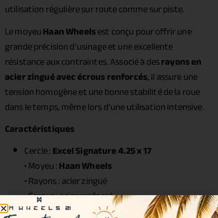
utilisation régulière sur route comme sur piste.
Le moyeu
Haan Wheels
est conçu pour offrir une
grande précision d’usinage et une excellente
résistance aux contraintes. Associé à des
rayons en
acier zingué avec écrous renforcés
, il assure une
tension homogène et une bonne stabilité de la roue
dans le temps, même lors d’une utilisation intensive.
Caractéristiques
Cercle :
Excel Signature 4.25 x 17
• Moyeu :
Haan Wheels
• Rayons : acier zingué
• Écrous : acier renforcé
• Roulements : inclus