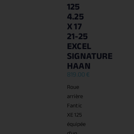
125
4.25
X 17
21-25
EXCEL
SIGNATURE
HAAN
819.00
€
Roue
arrière
Fantic
XE 125
équipée
d’un