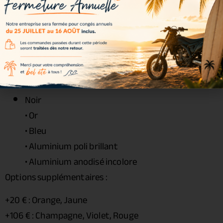
• Joints spy : inclus
• Entretoises : incluses
• Visserie : incluse
Couleurs disponibles
Couleurs incluses dans le kit :
Noir
• Or
• Bleu
• Aluminium poli brillant
• Aluminium anodisé incolore
Options supplémentaires :
+20 € : Orange, Jaune
+106 € : Champagne, Violet, Rouge