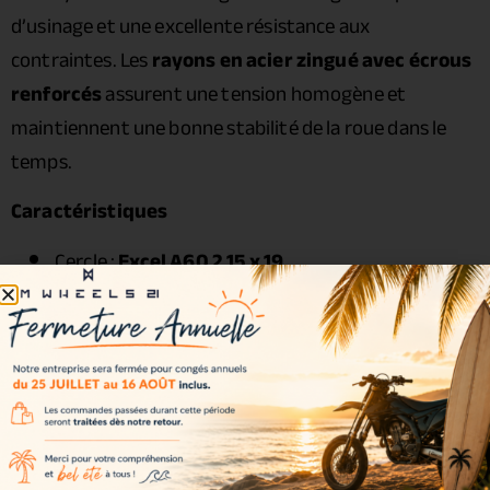
d’usinage et une excellente résistance aux
contraintes. Les
rayons en acier zingué avec écrous
renforcés
assurent une tension homogène et
maintiennent une bonne stabilité de la roue dans le
temps.
Caractéristiques
Cercle :
Excel A60 2.15 x 19
Moyeu :
Haan Wheels
Rayons : acier zingué
Écrous : acier renforcé
Roulements : inclus
Joints spy : inclus
Entretoises : incluses