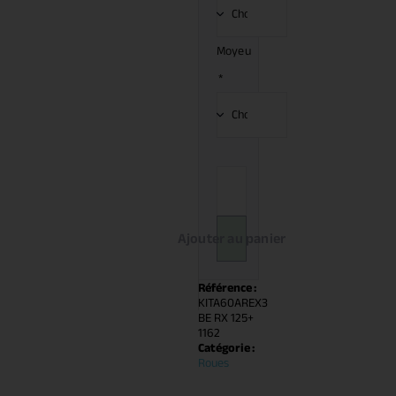
Moyeu
*
Ajouter au panier
Référence :
KITA60AREX3
BE RX 125+
1162
Catégorie :
Roues