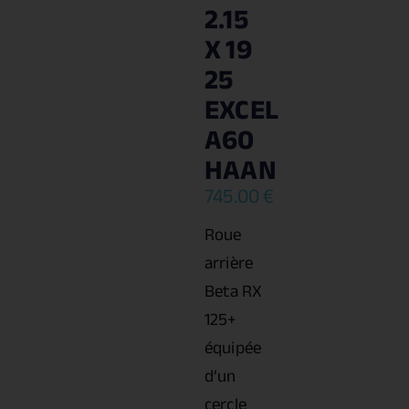
2.15
X 19
25
EXCEL
A60
HAAN
745.00
€
Roue
arrière
Beta RX
125+
équipée
d’un
cercle