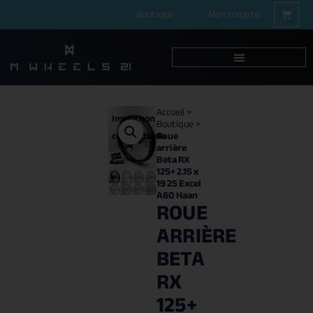
Boutique
Mon compte
Accueil
>
Image non
Boutique
>
Roue
contractuelle
arrière
Beta RX
125+ 2.15 x
19 25 Excel
A60 Haan
ROUE
ARRIÈRE
BETA
RX
125+