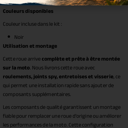
Visserie : incluse
Couleurs disponibles
Couleur incluse dans le kit :
Noir
Utilisation et montage
Cette roue arrive
complète et prête à être montée
sur la moto
. Nous livrons cette roue avec
roulements, joints spy, entretoises et visserie
, ce
qui permet une installation rapide sans ajouter de
composants supplémentaires.
Les composants de qualité garantissent un montage
fiable pour remplacer une roue d’origine ou améliorer
les performances de la moto. Cette configuration